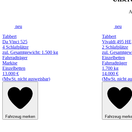
A
neu
neu
Tabbert
Tabbert
Da Vinci 525
Vivaldi 495 HE
4 Schlafplätze
2 Schlafplätze
zul. Gesamtgewicht: 1.500 kg
zul. Gesamtgewi
Fahrradträger
Einzelbetten
Markise
Fahrradträger
Einzelbetten
1.700 kg
13.000 €
14.000 €
(MwSt. nicht ausweisbar)
(MwSt. nicht au
Fahrzeug merken
Fahrzeug merk