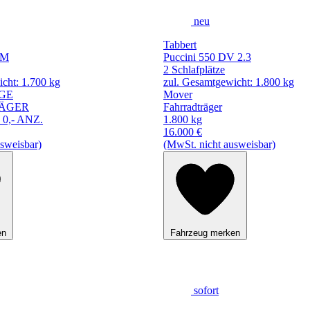
neu
Tabbert
DM
Puccini 550 DV 2.3
2 Schlafplätze
cht: 1.700 kg
zul. Gesamtgewicht: 1.800 kg
GE
Mover
ÄGER
Fahrradträger
 0,- ANZ.
1.800 kg
16.000 €
sweisbar)
(MwSt. nicht ausweisbar)
en
Fahrzeug merken
sofort