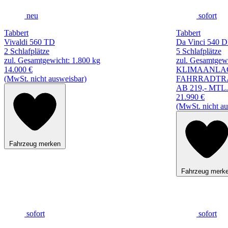
neu
sofort
Tabbert
Tabbert
Vivaldi 560 TD
Da Vinci 540 
2 Schlafplätze
5 Schlafplätze
zul. Gesamtgewicht: 1.800 kg
zul. Gesamtgewi
14.000 €
KLIMAANLA
(MwSt. nicht ausweisbar)
FAHRRADTR
AB 219,- MTL.
21.990 €
(MwSt. nicht au
Fahrzeug merken
Fahrzeug merk
sofort
sofort