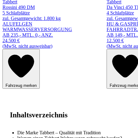
Tabbert
Tabbert
Rossini 490 DM
Da Vinci 450 
5 Schlafplätze
4 Schlafplätze
zul. Gesamtgewicht: 1.800 kg
zul. Gesamtgewi
ALUFELGEN
HU & GASPR
WARMWASSERVERSORGUNG
FAHRRADTR
AB 235,- MTL. 0,- ANZ.
AB 149,- MTL.
24.500 €
12.500 €
(MwSt. nicht ausweisbar)
(MwSt. nicht au
Fahrzeug merken
Fahrzeug merk
Inhaltsverzeichnis
Die Marke Tabbert – Qualität mit Tradition