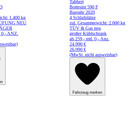
Tabbert
TD
Bottesini 590 F
Baujahr 2020
cht: 1.400 kg
4 Schlafplätze
ÜFUNG NEU
zul. Gesamtgewicht: 2.000 kg
ÄGER
TÜV & Gas neu
 0,- ANZ.
großer Kühlschrank
ab 259,- mtl. 0,- Anz.
sweisbar)
24.990 €
26.990 €
(MwSt. nicht ausweisbar)
en
Fahrzeug merken