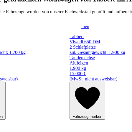
lle Fahrzeuge wurden von unserer Fachwerkstatt geprüft und aufbereite
neu
Tabbert
Vivaldi 650 DM
2 Schlafplätze
cht: 1.700 kg
zul. Gesamtgewicht: 1.900 kg
Tandemachse
Alufelgen
1.900 kg
15.000 €
sweisbar)
(MwSt. nicht ausweisbar)
en
Fahrzeug merken