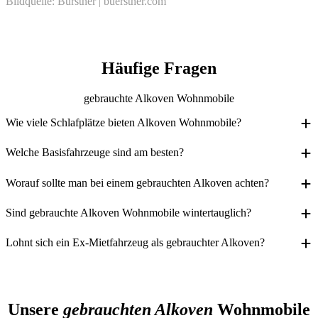
Bildquelle: Bürstner | buerstner.com
Häufige Fragen
gebrauchte Alkoven Wohnmobile
Wie viele Schlafplätze bieten Alkoven Wohnmobile?
Die meisten Modelle verfügen über vier bis sechs feste Schlafplätze
Welche Basisfahrzeuge sind am besten?
– dank Alkovenbett, Einzelbetten oder Hubbett.
Der Fiat Ducato ist das am häufigsten genutzte Basisfahrzeug.
Worauf sollte man bei einem gebrauchten Alkoven achten?
Alternativen sind Ford Transit oder Citroën Jumper.
Besonders wichtig sind Dichtigkeit, Rostfreiheit des Fahrgestells,
Sind gebrauchte Alkoven Wohnmobile wintertauglich?
funktionierende Technik und gepflegte Innenräume.
Viele Modelle verfügen über eine gute Isolierung und Heizung –
Lohnt sich ein Ex-Mietfahrzeug als gebrauchter Alkoven?
ideal auch für Reisen in der kalten Jahreszeit.
Ja, wenn es regelmäßig gewartet wurde. Diese Fahrzeuge sind oft
gepflegt und technisch zuverlässig.
Unsere
gebrauchten Alkoven
Wohnmobile