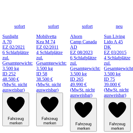
sofort
sofort
sofort
neu
Sunlight
Mobilvetta
Ahorn
Sun Living
A 70
Kea M 74
Camp Canada
Lido A 45
EZ 02/2021
EZ 02/2011
AD
DK
6 Schlafplätze
4 Schlafplätze
EZ 08/2023
EZ 03/2015
zul.
zul.
6 Schlafplätze
4 Schlafplätze
Gesamtgewicht:
Gesamtgewicht:
zul.
zul.
3.500 kg
3.500 kg
Gesamtgewicht:
Gesamtgewicht
ID 252
ID 58
3.500 kg
3.500 kg
48.500 €
38.500 €
ID 265
ID 75
(MwSt. nicht
(MwSt. nicht
49.990 €
39.000 €
ausweisbar)
ausweisbar)
(MwSt. nicht
(MwSt. nicht
ausweisbar)
ausweisbar)
Fahrzeug
Fahrzeug
merken
merken
Fahrzeug
Fahrzeug
merken
merken