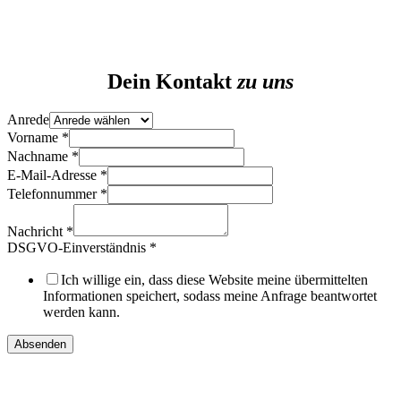
Dein Kontakt
zu uns
Anrede
Vorname
*
Nachname
*
E-Mail-Adresse
*
Telefonnummer
*
Vorname
DSGVO-
Nachricht
*
Einverständnis
DSGVO-Einverständnis
*
Nachricht
Ich willige ein, dass diese Website meine übermittelten
Informationen speichert, sodass meine Anfrage beantwortet
werden kann.
Absenden