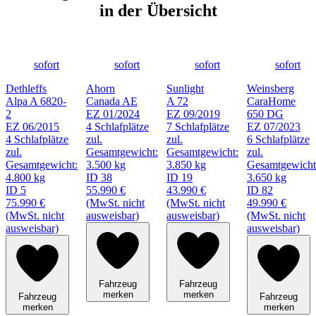
in der Übersicht
sofort
sofort
sofort
sofort
Dethleffs
Ahorn
Sunlight
Weinsberg
Alpa A 6820-
Canada AE
A 72
CaraHome
2
EZ 01/2024
EZ 09/2019
650 DG
EZ 06/2015
4 Schlafplätze
7 Schlafplätze
EZ 07/2023
4 Schlafplätze
zul.
zul.
6 Schlafplätze
zul.
Gesamtgewicht:
Gesamtgewicht:
zul.
Gesamtgewicht:
3.500 kg
3.850 kg
Gesamtgewicht
4.800 kg
ID 38
ID 19
3.650 kg
ID 5
55.990 €
43.990 €
ID 82
75.990 €
(MwSt. nicht
(MwSt. nicht
49.990 €
(MwSt. nicht
ausweisbar)
ausweisbar)
(MwSt. nicht
ausweisbar)
ausweisbar)
Fahrzeug
Fahrzeug
merken
merken
Fahrzeug
Fahrzeug
merken
merken