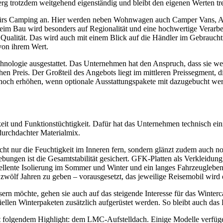
rg trotzdem weitgehend eigenständig und bleibt den eigenen Werten tr
 fürs Camping an. Hier werden neben Wohnwagen auch Camper Vans, Alk
 Beim Bau wird besonders auf Regionalität und eine hochwertige Verarbe
er Qualität. Das wird auch mit einem Blick auf die Händler im Gebrauch
 von ihrem Wert.
hnologie ausgestattet. Das Unternehmen hat den Anspruch, dass sie wer
en Preis. Der Großteil des Angebots liegt im mittleren Preissegment, d
 noch erhöhen, wenn optionale Ausstattungspakete mit dazugebucht we
t und Funktionstüchtigkeit. Dafür hat das Unternehmen technisch eini
durchdachter Materialmix.
ht nur die Feuchtigkeit im Inneren fern, sondern glänzt zudem auch no
rebungen ist die Gesamtstabilität gesichert. GFK-Platten als Verklei
zellente Isolierung im Sommer und Winter und ein langes Fahrzeugleben
 zwölf Jahren zu geben – vorausgesetzt, das jeweilige Reisemobil wird 
 möchte, gehen sie auch auf das steigende Interesse für das Winterc
llen Winterpaketen zusätzlich aufgerüstet werden. So bleibt auch das R
 folgendem Highlight: dem LMC-Aufstelldach. Einige Modelle verfügen