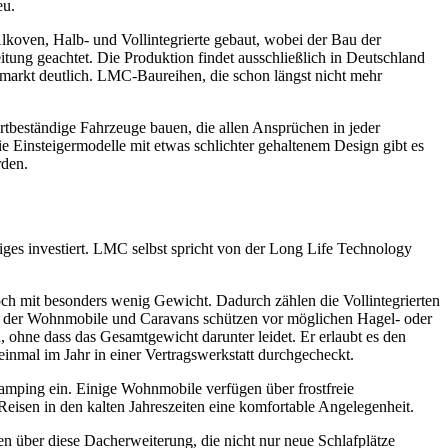
eu.
oven, Halb- und Vollintegrierte gebaut, wobei der Bau der
itung geachtet. Die Produktion findet ausschließlich in Deutschland
tmarkt deutlich. LMC-Baureihen, die schon längst nicht mehr
tbeständige Fahrzeuge bauen, die allen Ansprüchen in jeder
ie Einsteigermodelle mit etwas schlichter gehaltenem Design gibt es
rden.
ges investiert. LMC selbst spricht von der Long Life Technology
ch mit besonders wenig Gewicht. Dadurch zählen die Vollintegrierten
dung der Wohnmobile und Caravans schützen vor möglichen Hagel- oder
, ohne dass das Gesamtgewicht darunter leidet. Er erlaubt es den
einmal im Jahr in einer Vertragswerkstatt durchgecheckt.
amping ein. Einige Wohnmobile verfügen über frostfreie
eisen in den kalten Jahreszeiten eine komfortable Angelegenheit.
 über diese Dacherweiterung, die nicht nur neue Schlafplätze