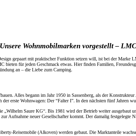
Unsere Wohnmobilmarken vorgestellt – LM
sign gepaart mit praktischer Funktion setzen will, ist bei der Marke L
eten für jeden Geschmack etwas. Hier finden Familien, Freundesgru
 Gründung an – die Liebe zum Camping.
aufbauen. Alles begann im Jahr 1950 in Sassenberg, als der Konstrukt
ich der erste Wohnwagen: Der “Falter I”. In den nächsten fünf Jahren
 „Wilhelm Saure KG“. Bis 1981 wird der Betrieb weiter ausgebaut und
 Aufnahme neuer Gesellschafter kommt. Der damalig festgelegte Nam
iberty-Reisemobile (Alkoven) werden gebaut. Die Marktanteile wach