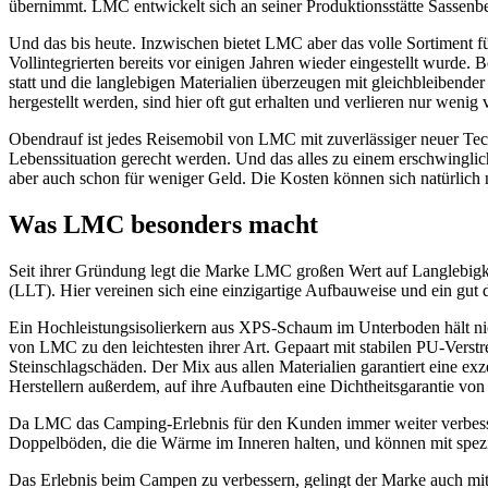
übernimmt. LMC entwickelt sich an seiner Produktionsstätte Sassenbe
Und das bis heute. Inzwischen bietet LMC aber das volle Sortiment
Vollintegrierten bereits vor einigen Jahren wieder eingestellt wurde.
statt und die langlebigen Materialien überzeugen mit gleichbleibend
hergestellt werden, sind hier oft gut erhalten und verlieren nur wenig
Obendrauf ist jedes Reisemobil von LMC mit zuverlässiger neuer Tec
Lebenssituation gerecht werden. Und das alles zu einem erschwinglich
aber auch schon für weniger Geld. Die Kosten können sich natürlich
Was LMC besonders macht
Seit ihrer Gründung legt die Marke LMC großen Wert auf Langlebigkei
(LLT). Hier vereinen sich eine einzigartige Aufbauweise und ein gut 
Ein Hochleistungsisolierkern aus XPS-Schaum im Unterboden hält nic
von LMC zu den leichtesten ihrer Art. Gepaart mit stabilen PU-Verst
Steinschlagschäden. Der Mix aus allen Materialien garantiert eine ex
Herstellern außerdem, auf ihre Aufbauten eine Dichtheitsgarantie von
Da LMC das Camping-Erlebnis für den Kunden immer weiter verbessern
Doppelböden, die die Wärme im Inneren halten, und können mit spezie
Das Erlebnis beim Campen zu verbessern, gelingt der Marke auch mit