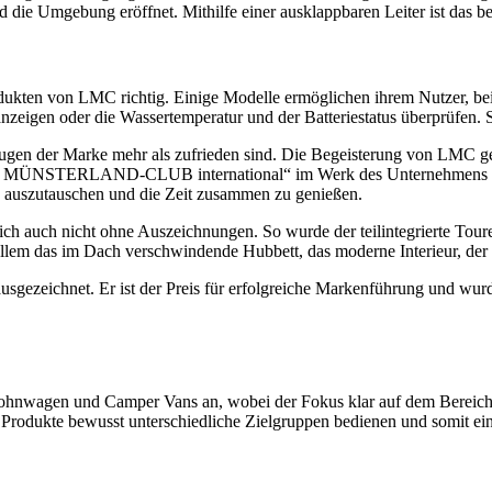
nd die Umgebung eröffnet. Mithilfe einer ausklappbaren Leiter ist das
ukten von LMC richtig. Einige Modelle ermöglichen ihrem Nutzer, bei
nzeigen oder die Wassertemperatur und der Batteriestatus überprüfen. 
gen der Marke mehr als zufrieden sind. Die Begeisterung von LMC geht
 MÜNSTERLAND-CLUB international“ im Werk des Unternehmens feier
s auszutauschen und die Zeit zusammen zu genießen.
rlich auch nicht ohne Auszeichnungen. So wurde der teilintegrierte 
llem das im Dach verschwindende Hubbett, das moderne Interieur, de
gezeichnet. Er ist der Preis für erfolgreiche Markenführung und wur
hnwagen und Camper Vans an, wobei der Fokus klar auf dem Bereich d
e Produkte bewusst unterschiedliche Zielgruppen bedienen und somit e