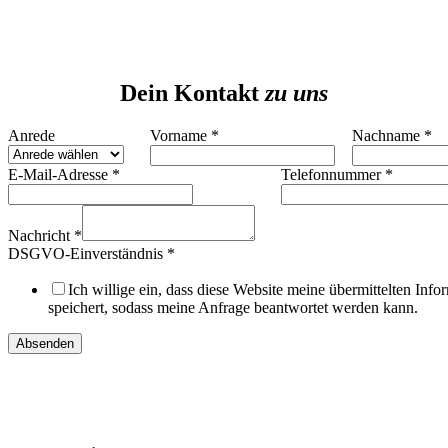
Dein Kontakt
zu uns
Layout
Anrede
Vorname
*
Nachname
*
E-
Mail-
E-Mail-Adresse
*
Telefonnummer
*
Adresse
Vorname
Nachricht
*
DSGVO-Einverständnis
*
Ich willige ein, dass diese Website meine übermittelten Info
speichert, sodass meine Anfrage beantwortet werden kann.
Absenden