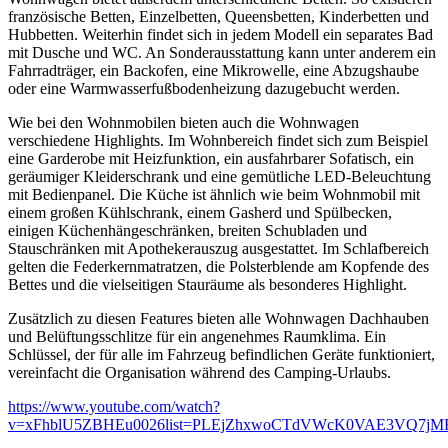
französische Betten, Einzelbetten, Queensbetten, Kinderbetten und
Hubbetten. Weiterhin findet sich in jedem Modell ein separates Bad
mit Dusche und WC. An Sonderausstattung kann unter anderem ein
Fahrradträger, ein Backofen, eine Mikrowelle, eine Abzugshaube
oder eine Warmwasserfußbodenheizung dazugebucht werden.
Wie bei den Wohnmobilen bieten auch die Wohnwagen
verschiedene Highlights. Im Wohnbereich findet sich zum Beispiel
eine Garderobe mit Heizfunktion, ein ausfahrbarer Sofatisch, ein
geräumiger Kleiderschrank und eine gemütliche LED-Beleuchtung
mit Bedienpanel. Die Küche ist ähnlich wie beim Wohnmobil mit
einem großen Kühlschrank, einem Gasherd und Spülbecken,
einigen Küchenhängeschränken, breiten Schubladen und
Stauschränken mit Apothekerauszug ausgestattet. Im Schlafbereich
gelten die Federkernmatratzen, die Polsterblende am Kopfende des
Bettes und die vielseitigen Stauräume als besonderes Highlight.
Zusätzlich zu diesen Features bieten alle Wohnwagen Dachhauben
und Belüftungsschlitze für ein angenehmes Raumklima. Ein
Schlüssel, der für alle im Fahrzeug befindlichen Geräte funktioniert,
vereinfacht die Organisation während des Camping-Urlaubs.
https://www.youtube.com/watch?
v=xFhblU5ZBHEu0026list=PLEjZhxwoCTdVWcK0VAE3VQ7jMR