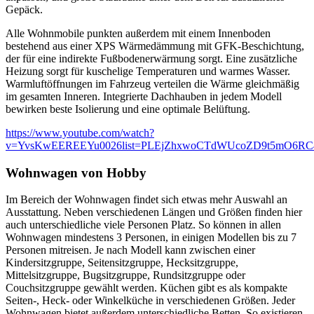
Gepäck.
Alle Wohnmobile punkten außerdem mit einem Innenboden
bestehend aus einer XPS Wärmedämmung mit GFK-Beschichtung,
der für eine indirekte Fußbodenerwärmung sorgt. Eine zusätzliche
Heizung sorgt für kuschelige Temperaturen und warmes Wasser.
Warmluftöffnungen im Fahrzeug verteilen die Wärme gleichmäßig
im gesamten Inneren. Integrierte Dachhauben in jedem Modell
bewirken beste Isolierung und eine optimale Belüftung.
https://www.youtube.com/watch?
v=YvsKwEEREEYu0026list=PLEjZhxwoCTdWUcoZD9t5mO6RC
Wohnwagen von Hobby
Im Bereich der Wohnwagen findet sich etwas mehr Auswahl an
Ausstattung. Neben verschiedenen Längen und Größen finden hier
auch unterschiedliche viele Personen Platz. So können in allen
Wohnwagen mindestens 3 Personen, in einigen Modellen bis zu 7
Personen mitreisen. Je nach Modell kann zwischen einer
Kindersitzgruppe, Seitensitzgruppe, Hecksitzgruppe,
Mittelsitzgruppe, Bugsitzgruppe, Rundsitzgruppe oder
Couchsitzgruppe gewählt werden. Küchen gibt es als kompakte
Seiten-, Heck- oder Winkelküche in verschiedenen Größen. Jeder
Wohnwagen bietet außerdem unterschiedliche Betten. So existieren