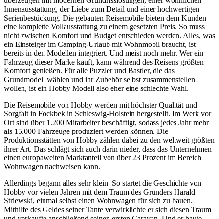
überzeugen mit modernen Grundrisslösungen, einer wohnlichen
Innenausstattung, der Liebe zum Detail und einer hochwertigen
Serienbestückung. Die gebauten Reisemobile bieten dem Kunden
eine komplette Vollausstattung zu einem gesetzten Preis. So muss
nicht zwischen Komfort und Budget entschieden werden. Alles, was
ein Einsteiger im Camping-Urlaub mit Wohnmobil braucht, ist
bereits in den Modellen integriert. Und meist noch mehr. Wer ein
Fahrzeug dieser Marke kauft, kann während des Reisens größten
Komfort genießen. Für alle Puzzler und Bastler, die das
Grundmodell wählen und ihr Zubehör selbst zusammenstellen
wollen, ist ein Hobby Modell also eher eine schlechte Wahl.
Die Reisemobile von Hobby werden mit höchster Qualität und
Sorgfalt in Fockbek in Schleswig-Holstein hergestellt. Im Werk vor
Ort sind über 1.200 Mitarbeiter beschäftigt, sodass jedes Jahr mehr
als 15.000 Fahrzeuge produziert werden können. Die
Produktionsstätten von Hobby zählen dabei zu den weltweit größten
ihrer Art. Das schlägt sich auch darin nieder, dass das Unternehmen
einen europaweiten Marktanteil von über 23 Prozent im Bereich
Wohnwagen nachweisen kann.
Allerdings begann alles sehr klein. So startet die Geschichte von
Hobby vor vielen Jahren mit dem Traum des Gründers Harald
Striewski, einmal selbst einen Wohnwagen für sich zu bauen.
Mithilfe des Geldes seiner Tante verwirklichte er sich diesen Traum
und verkaufte anschließend seinen ersten Caravan. Und er baute