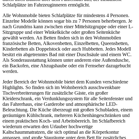
Schlafplätze im Fahrzeuginneren ermöglicht.
Alle Wohnmobile bieten Schlafplätze für mindestens 4 Personen.
Einzelne Modelle können sogar bis zu 7 Personen beherbergen. Je
nach Grundriss kann zwischen einer Mittelsitzgruppe oder einer L-
Sitzgruppe und einer Winkelküche oder großen Seitenküche
gewählt werden. An Betten finden sich in den Wohnmobilen
französische Betten, Alkovenbetten, Einzelbetten, Queensbetten,
Kinderbetten als Doppelstock oder auch Hubbetten. Jedes Modell
besitzt ein abgetrenntes Bad mit einer Duschsäule und einem WC.
Als Sonderausstattung können unter anderem eine Außendusche,
ein Backofen, eine Abzugshaube oder ein Fernseher dazugebucht
werden.
Jeder Bereich der Wohnmobile bietet dem Kunden verschiedene
Highlights. So finden sich im Wohnbereich ausschwenkbare
Tischverbreiterungen für zusätzliche Gäste, ein großer
Kleiderschrank, ein Verdunklungssystem für alle Seitenfenster und
das Fahrerhaus, eine Garderobe und atmosphärische LED-
Beleuchtung. Die Küche überzeugt mit großen Schubladen, einem
geräumigen Kühlschrank, mehreren Küchenhängeschränken und
einem praktischen Koch- und Arbeitsbereich. Im Schlafbereich
wiederum erwarten den Urlauber hochwertige
Kaltschaummatratzen, die sich optimal an die Körperkontur
anpassen, und große Stauräume unter dem Bett für zusätzliches