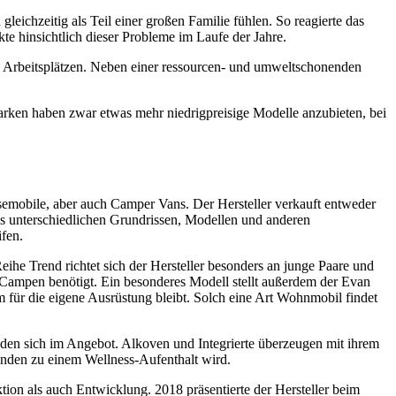
eichzeitig als Teil einer großen Familie fühlen. So reagierte das
e hinsichtlich dieser Probleme im Laufe der Jahre.
 Arbeitsplätzen. Neben einer ressourcen- und umweltschonenden
Marken haben zwar etwas mehr niedrigpreisige Modelle anzubieten, bei
eisemobile, aber auch Camper Vans. Der Hersteller verkauft entweder
aus unterschiedlichen Grundrissen, Modellen und anderen
fen.
he Trend richtet sich der Hersteller besonders an junge Paare und
m Campen benötigt. Ein besonderes Modell stellt außerdem der Evan
 für die eigene Ausrüstung bleibt. Solch eine Art Wohnmobil findet
den sich im Angebot. Alkoven und Integrierte überzeugen mit ihrem
Kunden zu einem Wellness-Aufenthalt wird.
tion als auch Entwicklung. 2018 präsentierte der Hersteller beim