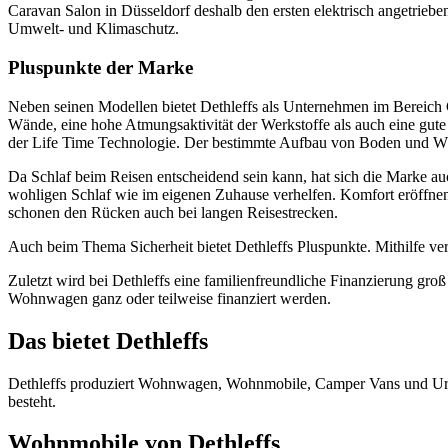
Caravan Salon in Düsseldorf deshalb den ersten elektrisch angetrieb
Umwelt- und Klimaschutz.
Pluspunkte der Marke
Neben seinen Modellen bietet Dethleffs als Unternehmen im Bereich Ca
Wände, eine hohe Atmungsaktivität der Werkstoffe als auch eine gut
der Life Time Technologie. Der bestimmte Aufbau von Boden und Wände
Da Schlaf beim Reisen entscheidend sein kann, hat sich die Marke au
wohligen Schlaf wie im eigenen Zuhause verhelfen. Komfort eröffnen 
schonen den Rücken auch bei langen Reisestrecken.
Auch beim Thema Sicherheit bietet Dethleffs Pluspunkte. Mithilfe vers
Zuletzt wird bei Dethleffs eine familienfreundliche Finanzierung g
Wohnwagen ganz oder teilweise finanziert werden.
Das bietet Dethleffs
Dethleffs produziert Wohnwagen, Wohnmobile, Camper Vans und Urb
besteht.
Wohnmobile von Dethleffs