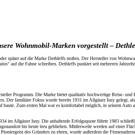
sere Wohnmobil-Marken vorgestellt – Dethle
oder später auf die Marke Dethleffs stoßen. Der Hersteller von Wohnwa
tos“ auf die Fahne schreiben. Dethleffs punktet seit mehreren Jahrzehn
steller Programm. Die Marke bietet qualitativ hochwertige Reise- und F
n. Der familiäre Fokus wurde bereits 1931 im Allgäuer Isny gelegt, al
d baute. Zum ersten Mal war es komfortabel möglich, in seinem Auto a
934 im Allgäuer Isny. Die anhaltende Erfolgsquote führte 1983 schli
tandort bis heute treu geblieben. Mittlerweile werden auf einer Fläc
niergeist des Gründers zu ehren, wurde außerdem die Firmenadresse o