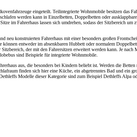
Alkovenfahrzeuge eingeteilt. Teilintegrierte Wohnmobile besitzen das Fa
Geschlafen werden kann in Einzelbetten, Doppelbetten oder ausklappbare
 Sitze im Fahrerhaus lassen sich umdrehen, sodass der Sitzbereich um 
eu konstruierten Fahrerhaus mit einer besonders großen Frontscheibe. D
Sie können entweder im absenkbaren Hubbett oder normalem Doppelbett
r Sitzbereich, der mit den Fahrersitzen erweitert werden kann. Je nach
obebus sind Beispiele für integrierte Wohnmobile.
rerhaus aus, die besonders bei Kindern beliebt ist. Werden die Betten
hlafraum finden sich hier eine Küche, ein abgetrenntes Bad und ein gr
Dethleffs Modelle dieser Kategorie sind zum Beispiel Dethleffs Alpa o