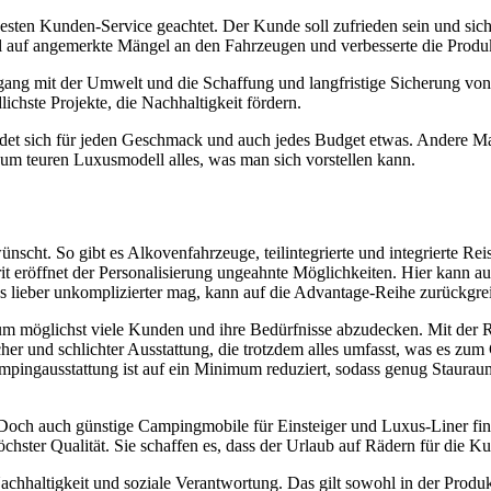
sten Kunden-Service geachtet. Der Kunde soll zufrieden sein und sich gl
auf angemerkte Mängel an den Fahrzeugen und verbesserte die Produkt
ng mit der Umwelt und die Schaffung und langfristige Sicherung von
lichste Projekte, die Nachhaltigkeit fördern.
 findet sich für jeden Geschmack und auch jedes Budget etwas. Andere 
um teuren Luxusmodell alles, was man sich vorstellen kann.
nscht. So gibt es Alkovenfahrzeuge, teilintegrierte und integrierte R
rit eröffnet der Personalisierung ungeahnte Möglichkeiten. Hier kann 
 lieber unkomplizierter mag, kann auf die Advantage-Reihe zurückgrei
m möglichst viele Kunden und ihre Bedürfnisse abzudecken. Mit der Rei
her und schlichter Ausstattung, die trotzdem alles umfasst, was es zu
ampingausstattung ist auf ein Minimum reduziert, sodass genug Stauraum
 Doch auch günstige Campingmobile für Einsteiger und Luxus-Liner fin
öchster Qualität. Sie schaffen es, dass der Urlaub auf Rädern für die 
chhaltigkeit und soziale Verantwortung. Das gilt sowohl in der Produk