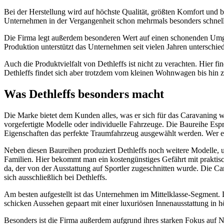
Bei der Herstellung wird auf höchste Qualität, größten Komfort und be
Unternehmen in der Vergangenheit schon mehrmals besonders schnell 
Die Firma legt außerdem besonderen Wert auf einen schonenden Umga
Produktion unterstützt das Unternehmen seit vielen Jahren unterschied
Auch die Produktvielfalt von Dethleffs ist nicht zu verachten. Hier
Dethleffs findet sich aber trotzdem vom kleinen Wohnwagen bis hin z
Was Dethleffs besonders macht
Die Marke bietet dem Kunden alles, was er sich für das Caravaning wü
vorgefertigte Modelle oder individuelle Fahrzeuge. Die Baureihe Esp
Eigenschaften das perfekte Traumfahrzeug ausgewählt werden. Wer es
Neben diesen Baureihen produziert Dethleffs noch weitere Modelle, u
Familien. Hier bekommt man ein kostengünstiges Gefährt mit praktisc
da, der von der Ausstattung auf Sportler zugeschnitten wurde. Die C
sich ausschließlich bei Dethleffs.
Am besten aufgestellt ist das Unternehmen im Mittelklasse-Segment.
schicken Aussehen gepaart mit einer luxuriösen Innenausstattung in h
Besonders ist die Firma außerdem aufgrund ihres starken Fokus auf Na