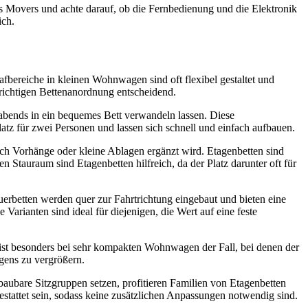
s Movers und achte darauf, ob die Fernbedienung und die Elektronik
ich.
fbereiche in kleinen Wohnwagen sind oft flexibel gestaltet und
richtigen Bettenanordnung entscheidend.
abends in ein bequemes Bett verwandeln lassen. Diese
latz für zwei Personen und lassen sich schnell und einfach aufbauen.
urch Vorhänge oder kleine Ablagen ergänzt wird. Etagenbetten sind
 Stauraum sind Etagenbetten hilfreich, da der Platz darunter oft für
uerbetten werden quer zur Fahrtrichtung eingebaut und bieten eine
ianten sind ideal für diejenigen, die Wert auf eine feste
 ist besonders bei sehr kompakten Wohnwagen der Fall, bei denen der
gens zu vergrößern.
aubare Sitzgruppen setzen, profitieren Familien von Etagenbetten
tattet sein, sodass keine zusätzlichen Anpassungen notwendig sind.