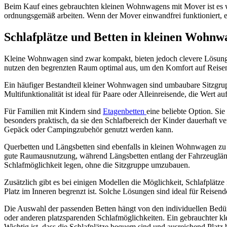
Beim Kauf eines gebrauchten kleinen Wohnwagens mit Mover ist es wi
ordnungsgemäß arbeiten. Wenn der Mover einwandfrei funktioniert, er
Schlafplätze und Betten in kleinen Wohnw
Kleine Wohnwagen sind zwar kompakt, bieten jedoch clevere Lösungen,
nutzen den begrenzten Raum optimal aus, um den Komfort auf Reisen 
Ein häufiger Bestandteil kleiner Wohnwagen sind umbaubare Sitzgrup
Multifunktionalität ist ideal für Paare oder Alleinreisende, die Wert
Für Familien mit Kindern sind
Etagenbetten
eine beliebte Option. Si
besonders praktisch, da sie den Schlafbereich der Kinder dauerhaft v
Gepäck oder Campingzubehör genutzt werden kann.
Querbetten und Längsbetten sind ebenfalls in kleinen Wohnwagen zu fi
gute Raumausnutzung, während Längsbetten entlang der Fahrzeuglängs
Schlafmöglichkeit legen, ohne die Sitzgruppe umzubauen.
Zusätzlich gibt es bei einigen Modellen die Möglichkeit, Schlafplät
Platz im Inneren begrenzt ist. Solche Lösungen sind ideal für Reise
Die Auswahl der passenden Betten hängt von den individuellen Bedürf
oder anderen platzsparenden Schlafmöglichkeiten. Ein gebrauchter k
Wichtig ist, dass die Schlafplätze bequem sind und ausreichend Platz 