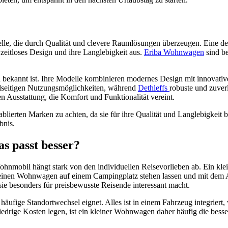
, die durch Qualität und clevere Raumlösungen überzeugen. Eine der b
zeitloses Design und ihre Langlebigkeit aus.
Eriba Wohnwagen
sind be
 bekannt ist. Ihre Modelle kombinieren modernes Design mit innovativ
ielseitigen Nutzungsmöglichkeiten, während
Dethleffs
robuste und zuverl
n Ausstattung, die Komfort und Funktionalität vereint.
lierten Marken zu achten, da sie für ihre Qualität und Langlebigkeit be
bnis.
 passt besser?
mobil hängt stark von den individuellen Reisevorlieben ab. Ein kle
 deinen Wohnwagen auf einem Campingplatz stehen lassen und mit d
ie besonders für preisbewusste Reisende interessant macht.
 häufige Standortwechsel eignet. Alles ist in einem Fahrzeug integriert
niedrige Kosten legen, ist ein kleiner Wohnwagen daher häufig die bess