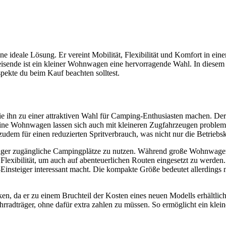
ne ideale Lösung. Er vereint Mobilität, Flexibilität und Komfort in ei
eisende ist ein kleiner Wohnwagen eine hervorragende Wahl. In diesem
pekte du beim Kauf beachten solltest.
ie ihn zu einer attraktiven Wahl für Camping-Enthusiasten machen. Der 
eine Wohnwagen lassen sich auch mit kleineren Zugfahrzeugen problemlo
dem für einen reduzierten Spritverbrauch, was nicht nur die Betriebsk
eniger zugängliche Campingplätze zu nutzen. Während große Wohnwagen
ge Flexibilität, um auch auf abenteuerlichen Routen eingesetzt zu wer
insteiger interessant macht. Die kompakte Größe bedeutet allerdings ni
, da er zu einem Bruchteil der Kosten eines neuen Modells erhältlich is
hrradträger, ohne dafür extra zahlen zu müssen. So ermöglicht ein kle