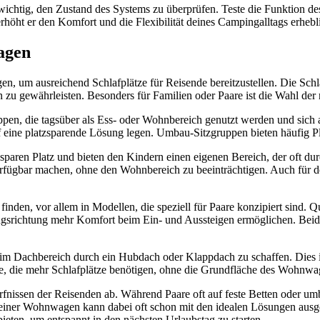
chtig, den Zustand des Systems zu überprüfen. Teste die Funktion de
höht er den Komfort und die Flexibilität deines Campingalltags erhebl
agen
 um ausreichend Schlafplätze für Reisende bereitzustellen. Die Schla
zu gewährleisten. Besonders für Familien oder Paare ist die Wahl der 
pen, die tagsüber als Ess- oder Wohnbereich genutzt werden und sich 
 auf eine platzsparende Lösung legen. Umbau-Sitzgruppen bieten häufig P
e sparen Platz und bieten den Kindern einen eigenen Bereich, der oft d
erfügbar machen, ohne den Wohnbereich zu beeinträchtigen. Auch für den
nden, vor allem in Modellen, die speziell für Paare konzipiert sind. Q
richtung mehr Komfort beim Ein- und Aussteigen ermöglichen. Beide Var
ze im Dachbereich durch ein Hubdach oder Klappdach zu schaffen. Dies
nde, die mehr Schlafplätze benötigen, ohne die Grundfläche des Wohnwa
nissen der Reisenden ab. Während Paare oft auf feste Betten oder umb
leiner Wohnwagen kann dabei oft schon mit den idealen Lösungen ausges
bieten, um entspannt in den nächsten Urlaubstag zu starten.