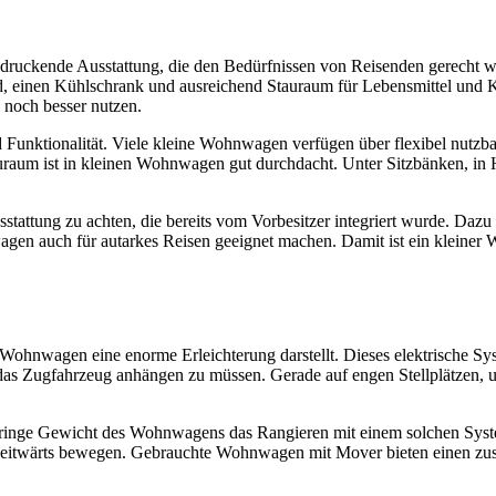
druckende Ausstattung, die den Bedürfnissen von Reisenden gerecht wir
erd, einen Kühlschrank und ausreichend Stauraum für Lebensmittel und 
z noch besser nutzen.
unktionalität. Viele kleine Wohnwagen verfügen über flexibel nutzba
raum ist in kleinen Wohnwagen gut durchdacht. Unter Sitzbänken, in Hä
sstattung zu achten, die bereits vom Vorbesitzer integriert wurde. Daz
n auch für autarkes Reisen geeignet machen. Damit ist ein kleiner W
ne Wohnwagen eine enorme Erleichterung darstellt. Dieses elektrische 
as Zugfahrzeug anhängen zu müssen. Gerade auf engen Stellplätzen, u
eringe Gewicht des Wohnwagens das Rangieren mit einem solchen Syste
itwärts bewegen. Gebrauchte Wohnwagen mit Mover bieten einen zusätzli