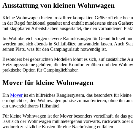
Ausstattung von kleinen Wohnwagen
Kleine Wohnwagen bieten trotz ihrer kompakten Größe oft eine beein
in der Regel funktional gestaltet und enthält mindestens einen Gash
mit klappbaren Arbeitsflächen ausgestattet, die den vorhandenen Plat
Im Wohnbereich sorgen clevere Raumlösungen für Gemütlichkeit und F
werden und sich abends in Schlafplätze umwandeln lassen. Auch Stau
seinen Platz, was für den Campingurlaub notwendig ist.
Besonders bei gebrauchten Modellen lohnt es sich, auf zusätzliche Au
Heizungssysteme gehören, die den Komfort erhöhen und den Wohnwage
praktische Option für Campingliebhaber.
Mover für kleine Wohnwagen
Ein
Mover
ist ein hilfreiches Rangiersystem, das besonders für klei
ermöglicht es, den Wohnwagen präzise zu manövrieren, ohne ihn an d
ein unverzichtbares Hilfsmittel.
Für kleine Wohnwagen ist der Mover besonders vorteilhaft, da das g
lässt sich der Wohnwagen millimetergenau vorwärts, rückwärts oder se
wodurch zusätzliche Kosten für eine Nachrüstung entfallen.