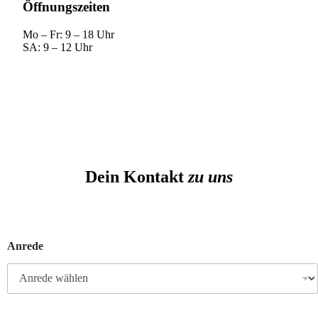
Öffnungszeiten
Mo – Fr: 9 – 18 Uhr
SA: 9 – 12 Uhr
Dein Kontakt
zu uns
N
a
Anrede
c
h
n
a
m