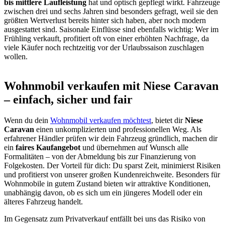
bis mittlere Laufleistung
hat und optisch gepflegt wirkt. Fahrzeuge
zwischen drei und sechs Jahren sind besonders gefragt, weil sie den
größten Wertverlust bereits hinter sich haben, aber noch modern
ausgestattet sind. Saisonale Einflüsse sind ebenfalls wichtig: Wer im
Frühling verkauft, profitiert oft von einer erhöhten Nachfrage, da
viele Käufer noch rechtzeitig vor der Urlaubssaison zuschlagen
wollen.
Wohnmobil verkaufen mit Niese Caravan
– einfach, sicher und fair
Wenn du dein
Wohnmobil verkaufen möchtest
, bietet dir
Niese
Caravan
einen unkomplizierten und professionellen Weg. Als
erfahrener Händler prüfen wir dein Fahrzeug gründlich, machen dir
ein
faires Kaufangebot
und übernehmen auf Wunsch alle
Formalitäten – von der Abmeldung bis zur Finanzierung von
Folgekosten. Der Vorteil für dich: Du sparst Zeit, minimierst Risiken
und profitierst von unserer großen Kundenreichweite. Besonders für
Wohnmobile in gutem Zustand bieten wir attraktive Konditionen,
unabhängig davon, ob es sich um ein jüngeres Modell oder ein
älteres Fahrzeug handelt.
Im Gegensatz zum Privatverkauf entfällt bei uns das Risiko von