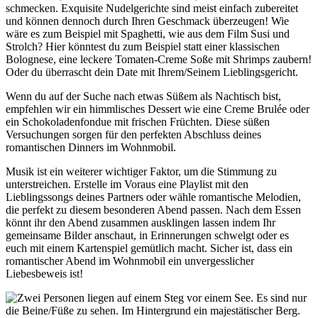
schmecken. Exquisite Nudelgerichte sind meist einfach zubereitet
und können dennoch durch Ihren Geschmack überzeugen! Wie
wäre es zum Beispiel mit Spaghetti, wie aus dem Film Susi und
Strolch? Hier könntest du zum Beispiel statt einer klassischen
Bolognese, eine leckere Tomaten-Creme Soße mit Shrimps zaubern!
Oder du überrascht dein Date mit Ihrem/Seinem Lieblingsgericht.
Wenn du auf der Suche nach etwas Süßem als Nachtisch bist,
empfehlen wir ein himmlisches Dessert wie eine Creme Brulée oder
ein Schokoladenfondue mit frischen Früchten. Diese süßen
Versuchungen sorgen für den perfekten Abschluss deines
romantischen Dinners im Wohnmobil.
Musik ist ein weiterer wichtiger Faktor, um die Stimmung zu
unterstreichen. Erstelle im Voraus eine Playlist mit den
Lieblingssongs deines Partners oder wähle romantische Melodien,
die perfekt zu diesem besonderen Abend passen. Nach dem Essen
könnt ihr den Abend zusammen ausklingen lassen indem Ihr
gemeinsame Bilder anschaut, in Erinnerungen schwelgt oder es
euch mit einem Kartenspiel gemütlich macht. Sicher ist, dass ein
romantischer Abend im Wohnmobil ein unvergesslicher
Liebesbeweis ist!