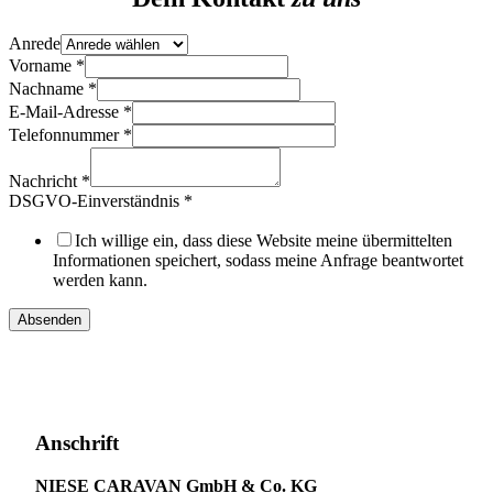
E-
Anrede
Mail-
Vorname
*
Adresse
Nachname
*
Vorname
E-Mail-Adresse
*
DSGVO-
Telefonnummer
*
Einverständnis
Nachricht
*
DSGVO-Einverständnis
*
Ich willige ein, dass diese Website meine übermittelten
Informationen speichert, sodass meine Anfrage beantwortet
werden kann.
Absenden
Anschrift
NIESE CARAVAN GmbH & Co. KG