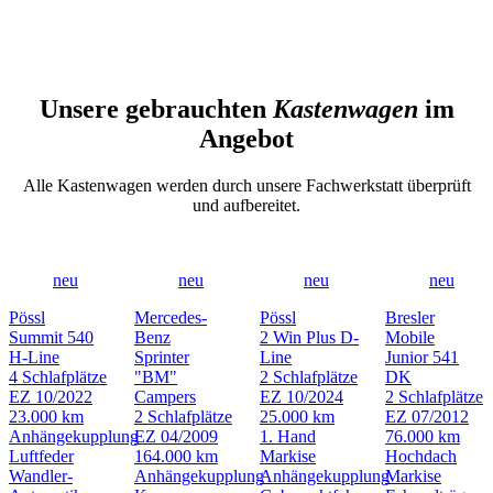
Unsere gebrauchten
Kastenwagen
im
Angebot
Alle Kastenwagen werden durch unsere Fachwerkstatt überprüft
und aufbereitet.
neu
neu
neu
neu
Pössl
Mercedes-
Pössl
Bresler
Summit 540
Benz
2 Win Plus D-
Mobile
H-Line
Sprinter
Line
Junior 541
4 Schlafplätze
"BM"
2 Schlafplätze
DK
EZ 10/2022
Campers
EZ 10/2024
2 Schlafplätze
23.000 km
2 Schlafplätze
25.000 km
EZ 07/2012
Anhängekupplung
EZ 04/2009
1. Hand
76.000 km
Luftfeder
164.000 km
Markise
Hochdach
Wandler-
Anhängekupplung
Anhängekupplung
Markise