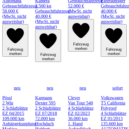
Automatik
Kamera
Gebrauchtfahrzeug
Fahrradträger
Gebrauchtfahrzeug
3.500 kg
52.000 €
Gebrauchtfahr
58.000 €
Gebrauchtfahrzeug
(MwSt. nicht
40.000 €
(MwSt. nicht
40.000 €
ausweisbar)
(MwSt. nicht
ausweisbar)
(MwSt. nicht
ausweisbar)
ausweisbar)
Fahrzeug
merken
Fahrzeug
Fahrzeug
merken
merken
Fahrzeug
merken
neu
neu
neu
sofort
Pössl
Karmann
Clever
Volkswagen
2 Win
Dexter 595
Van Tour 540
T5 California
2 Schlafplätze
2 Schlafplätze
4 Schlafplätze
Polyroof
EZ 04/2015
EZ 07/2018
EZ 02/2023
4 Schlafplätze
109.000 km
72.000 km
36.000 km
EZ 01/2013
Anhängekupplung
Hochdach
1. Hand
135.600 km
Markise
Hubbett
Aufstelldach
AUTOMATIK