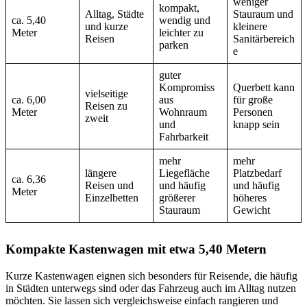
weniger
kompakt,
Alltag, Städte
Stauraum und
ca. 5,40
wendig und
und kurze
kleinere
Meter
leichter zu
Reisen
Sanitärbereich
parken
e
guter
Kompromiss
Querbett kann
vielseitige
ca. 6,00
aus
für große
Reisen zu
Meter
Wohnraum
Personen
zweit
und
knapp sein
Fahrbarkeit
mehr
mehr
längere
Liegefläche
Platzbedarf
ca. 6,36
Reisen und
und häufig
und häufig
Meter
Einzelbetten
größerer
höheres
Stauraum
Gewicht
Kompakte Kastenwagen mit etwa 5,40 Metern
Kurze Kastenwagen eignen sich besonders für Reisende, die häufig
in Städten unterwegs sind oder das Fahrzeug auch im Alltag nutzen
möchten. Sie lassen sich vergleichsweise einfach rangieren und