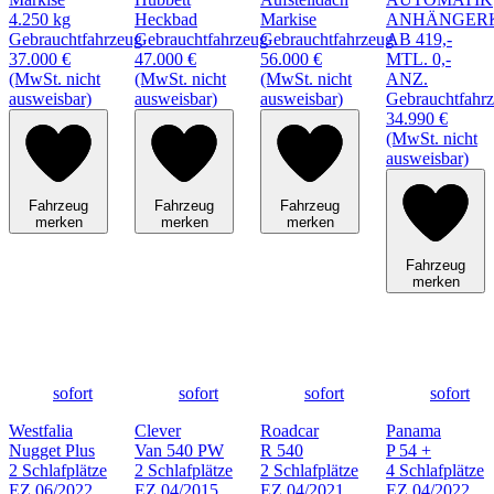
4.250 kg
Heckbad
Markise
ANHÄNGER
Gebrauchtfahrzeug
Gebrauchtfahrzeug
Gebrauchtfahrzeug
AB 419,-
37.000 €
47.000 €
56.000 €
MTL. 0,-
(MwSt. nicht
(MwSt. nicht
(MwSt. nicht
ANZ.
ausweisbar)
ausweisbar)
ausweisbar)
Gebrauchtfahr
34.990 €
(MwSt. nicht
ausweisbar)
Fahrzeug
Fahrzeug
Fahrzeug
merken
merken
merken
Fahrzeug
merken
sofort
sofort
sofort
sofort
Westfalia
Clever
Roadcar
Panama
Nugget Plus
Van 540 PW
R 540
P 54 +
2 Schlafplätze
2 Schlafplätze
2 Schlafplätze
4 Schlafplätze
EZ 06/2022
EZ 04/2015
EZ 04/2021
EZ 04/2022