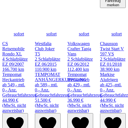
Fahrzeug
merken
sofort
sofort
sofort
sofort
CS
Westfalia
Volkswagen
Chausson
Reisemobile
Club Joker
Crafter Tanja
Twist Start V
Rondo XL
T5
Vans
597 VS
4 Schlafplätze
2 Schlafplätze
2 Schlafplätze
2 Schlafplätze
EZ 09/2007
EZ 06/2015
EZ 06/2012
EZ 01/2018
166.700 km
110.900 km
112.400 km
38.900 km
Tempomat
TEMPOMAT
Tempomat
Markise
Heckantrieb
ANHÄNGERKUPPLUNG
Heckantrieb
Alufelgen
ab 549,- mtl.
ab 589,- mtl.
ab 429,- mtl.
ab 425,-mtl.
0,- Anz.
0,- Anz.
0,- Anz.
0,- Anz.
Gebrauchtfahrzeug
Gebrauchtfahrzeug
Gebrauchtfahrzeug
Gebrauchtfahr
44.990 €
51.500 €
36.990 €
44.990 €
(MwSt. nicht
(MwSt. nicht
(MwSt. nicht
(MwSt. nicht
ausweisbar)
ausweisbar)
ausweisbar)
ausweisbar)