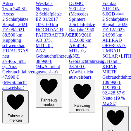
Adria
Westfalia
DOMO
Frankia
Twin 540 SP
Nugget
590 Life
YUCON
Axess
2 Schlafplätze
(Mercedes
6.0GD 4×4
2 Schlafplätze
EZ 01/2017
Sprinter)
2 Schlafplätze
Baujahr 2021
109.100 km
3 Schlafplätze
Baujahr 2023
EZ 08/2021
HOCHDACH
Baujahr 1950
EZ 12/2023
88.500 km
FAHRRADTRÄGER
EZ 03/2010
24.999 km
Kupplung
AB 375,-
132.600 km
ALLRAD
schwenkbar
MTL. 0,-
AB 459,-
OFFROAD-
HU/AU/GAS
ANZ.
MTL. 0,-
UMBAU
neu
Gebrauchtfahrzeug
ANZ.
SOLAR+LIT
ab 465,- mtl.
38.990 €
Gebrauchtfahrzeug
2. Hand –
0,- Anz.
(MwSt. nicht
38.500 €
KEINE
Gebrauchtfahrzeug
ausweisbar)
(MwSt. nicht
MIETE
47.990 €
ausweisbar)
Gebrauchtfahr
(MwSt. nicht
109.990 €
ausweisbar)
119.990 €
92.428,57 €
Netto (19 %
Fahrzeug
MwSt.)
merken
Fahrzeug
merken
Fahrzeug
merken