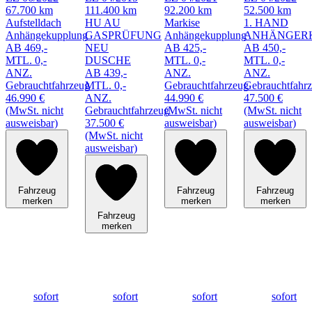
67.700 km
111.400 km
92.200 km
52.500 km
Aufstelldach
HU AU
Markise
1. HAND
Anhängekupplung
GASPRÜFUNG
Anhängekupplung
ANHÄNGER
AB 469,-
NEU
AB 425,-
AB 450,-
MTL. 0,-
DUSCHE
MTL. 0,-
MTL. 0,-
ANZ.
AB 439,-
ANZ.
ANZ.
Gebrauchtfahrzeug
MTL. 0,-
Gebrauchtfahrzeug
Gebrauchtfahr
46.990 €
ANZ.
44.990 €
47.500 €
(MwSt. nicht
Gebrauchtfahrzeug
(MwSt. nicht
(MwSt. nicht
ausweisbar)
37.500 €
ausweisbar)
ausweisbar)
(MwSt. nicht
ausweisbar)
Fahrzeug
Fahrzeug
Fahrzeug
merken
merken
merken
Fahrzeug
merken
sofort
sofort
sofort
sofort