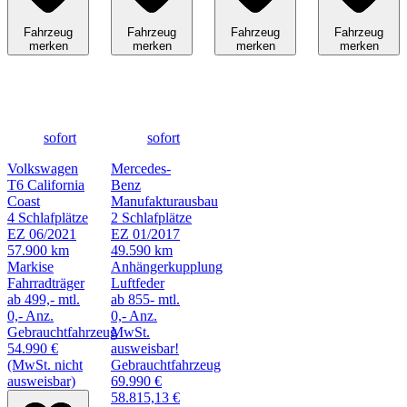
Fahrzeug
Fahrzeug
Fahrzeug
Fahrzeug
merken
merken
merken
merken
sofort
sofort
Volkswagen
Mercedes-
T6 California
Benz
Coast
Manufakturausbau
4 Schlafplätze
2 Schlafplätze
EZ 06/2021
EZ 01/2017
57.900 km
49.590 km
Markise
Anhängerkupplung
Fahrradträger
Luftfeder
ab 499,- mtl.
ab 855- mtl.
0,- Anz.
0,- Anz.
Gebrauchtfahrzeug
MwSt.
54.990 €
ausweisbar!
(MwSt. nicht
Gebrauchtfahrzeug
ausweisbar)
69.990 €
58.815,13 €