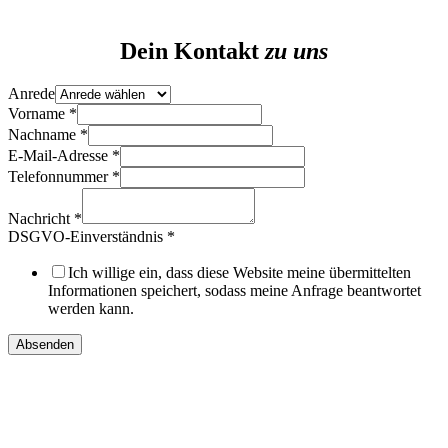
Dein Kontakt
zu uns
Anrede
Vorname
*
Nachname
*
Anrede
E-Mail-Adresse
*
Layout
Telefonnummer
*
Vorname
Nachricht
*
DSGVO-Einverständnis
*
Ich willige ein, dass diese Website meine übermittelten
Informationen speichert, sodass meine Anfrage beantwortet
werden kann.
Absenden