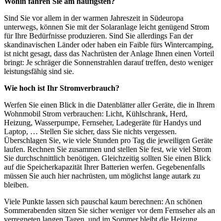
Wohin fahren Sie am häufigsten?
Sind Sie vor allem in der warmen Jahreszeit in Südeuropa
unterwegs, können Sie mit der Solaranlage leicht genügend Strom
für Ihre Bedürfnisse produzieren. Sind Sie allerdings Fan der
skandinavischen Länder oder haben ein Faible fürs Wintercamping,
ist nicht gesagt, dass das Nachrüsten der Anlage Ihnen einen Vorteil
bringt: Je schräger die Sonnenstrahlen darauf treffen, desto weniger
leistungsfähig sind sie.
Wie hoch ist Ihr Stromverbrauch?
Werfen Sie einen Blick in die Datenblätter aller Geräte, die in Ihrem
Wohnmobil Strom verbrauchen: Licht, Kühlschrank, Herd,
Heizung, Wasserpumpe, Fernseher, Ladegeräte für Handys und
Laptop, … Stellen Sie sicher, dass Sie nichts vergessen.
Überschlagen Sie, wie viele Stunden pro Tag die jeweiligen Geräte
laufen. Rechnen Sie zusammen und stellen Sie fest, wie viel Strom
Sie durchschnittlich benötigen. Gleichzeitig sollten Sie einen Blick
auf die Speicherkapazität Ihrer Batterien werfen. Gegebenenfalls
müssen Sie auch hier nachrüsten, um möglichst lange autark zu
bleiben.
Viele Punkte lassen sich pauschal kaum berechnen: An schönen
Sommerabenden sitzen Sie sicher weniger vor dem Fernseher als an
verregneten langen Tagen, und im Sommer bleibt die Heizung