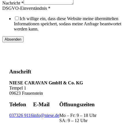
Nachricht
*
Nachricht
DSGVO-Einverständnis
*
Telefonnummer
Nachname
Ich willige ein, dass diese Website meine übermittelten
Informationen speichert, sodass meine Anfrage beantwortet
werden kann.
Absenden
Anschrift
NIESE CARAVAN GmbH & Co. KG
Tempel 1
09623 Frauenstein
Telefon
E-Mail
Öffnungszeiten
037326 9116
info@niese.de
Mo – Fr: 9 – 18 Uhr
SA: 9 – 12 Uhr