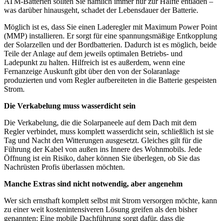
ATM-Batterien sollten Sie nämlich immer nur zur Hälfte entladen –
was darüber hinausgeht, schadet der Lebensdauer der Batterie.
Möglich ist es, dass Sie einen Laderegler mit Maximum Power Point
(MMP) installieren. Er sorgt für eine spannungsmäßige Entkopplung
der Solarzellen und der Bordbatterien. Dadurch ist es möglich, beide
Teile der Anlage auf dem jeweils optimalen Betriebs- und
Ladepunkt zu halten. Hilfreich ist es außerdem, wenn eine
Fernanzeige Auskunft gibt über den von der Solaranlage
produzierten und vom Regler aufbereiteten in die Batterie gespeisten
Strom.
Die Verkabelung muss wasserdicht sein
Die Verkabelung, die die Solarpaneele auf dem Dach mit dem
Regler verbindet, muss komplett wasserdicht sein, schließlich ist sie
Tag und Nacht den Witterungen ausgesetzt. Gleiches gilt für die
Führung der Kabel von außen ins Innere des Wohnmobils. Jede
Öffnung ist ein Risiko, daher können Sie überlegen, ob Sie das
Nachrüsten Profis überlassen möchten.
Manche Extras sind nicht notwendig, aber angenehm
Wer sich ernsthaft komplett selbst mit Strom versorgen möchte, kann
zu einer weit kostenintensiveren Lösung greifen als den bisher
genannten: Eine mobile Dachführung sorgt dafür, dass die