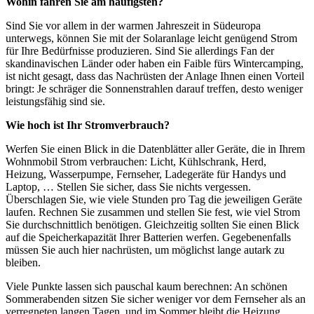
Wohin fahren Sie am häufigsten?
Sind Sie vor allem in der warmen Jahreszeit in Südeuropa
unterwegs, können Sie mit der Solaranlage leicht genügend Strom
für Ihre Bedürfnisse produzieren. Sind Sie allerdings Fan der
skandinavischen Länder oder haben ein Faible fürs Wintercamping,
ist nicht gesagt, dass das Nachrüsten der Anlage Ihnen einen Vorteil
bringt: Je schräger die Sonnenstrahlen darauf treffen, desto weniger
leistungsfähig sind sie.
Wie hoch ist Ihr Stromverbrauch?
Werfen Sie einen Blick in die Datenblätter aller Geräte, die in Ihrem
Wohnmobil Strom verbrauchen: Licht, Kühlschrank, Herd,
Heizung, Wasserpumpe, Fernseher, Ladegeräte für Handys und
Laptop, … Stellen Sie sicher, dass Sie nichts vergessen.
Überschlagen Sie, wie viele Stunden pro Tag die jeweiligen Geräte
laufen. Rechnen Sie zusammen und stellen Sie fest, wie viel Strom
Sie durchschnittlich benötigen. Gleichzeitig sollten Sie einen Blick
auf die Speicherkapazität Ihrer Batterien werfen. Gegebenenfalls
müssen Sie auch hier nachrüsten, um möglichst lange autark zu
bleiben.
Viele Punkte lassen sich pauschal kaum berechnen: An schönen
Sommerabenden sitzen Sie sicher weniger vor dem Fernseher als an
verregneten langen Tagen, und im Sommer bleibt die Heizung