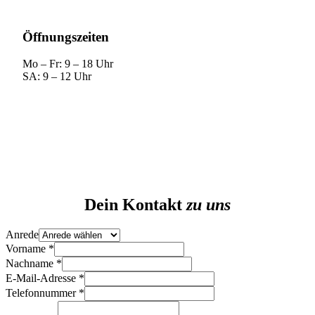
Öffnungszeiten
Mo – Fr: 9 – 18 Uhr
SA: 9 – 12 Uhr
Dein Kontakt
zu uns
Anrede
Vorname
*
Nachname
*
Anrede
E-Mail-Adresse
*
Telefonnummer
Telefonnummer
*
E-