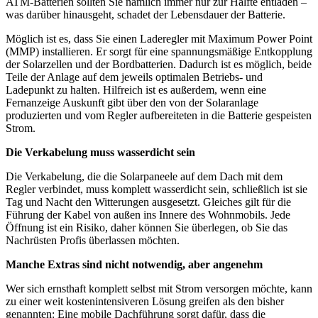
ATM-Batterien sollten Sie nämlich immer nur zur Hälfte entladen –
was darüber hinausgeht, schadet der Lebensdauer der Batterie.
Möglich ist es, dass Sie einen Laderegler mit Maximum Power Point
(MMP) installieren. Er sorgt für eine spannungsmäßige Entkopplung
der Solarzellen und der Bordbatterien. Dadurch ist es möglich, beide
Teile der Anlage auf dem jeweils optimalen Betriebs- und
Ladepunkt zu halten. Hilfreich ist es außerdem, wenn eine
Fernanzeige Auskunft gibt über den von der Solaranlage
produzierten und vom Regler aufbereiteten in die Batterie gespeisten
Strom.
Die Verkabelung muss wasserdicht sein
Die Verkabelung, die die Solarpaneele auf dem Dach mit dem
Regler verbindet, muss komplett wasserdicht sein, schließlich ist sie
Tag und Nacht den Witterungen ausgesetzt. Gleiches gilt für die
Führung der Kabel von außen ins Innere des Wohnmobils. Jede
Öffnung ist ein Risiko, daher können Sie überlegen, ob Sie das
Nachrüsten Profis überlassen möchten.
Manche Extras sind nicht notwendig, aber angenehm
Wer sich ernsthaft komplett selbst mit Strom versorgen möchte, kann
zu einer weit kostenintensiveren Lösung greifen als den bisher
genannten: Eine mobile Dachführung sorgt dafür, dass die