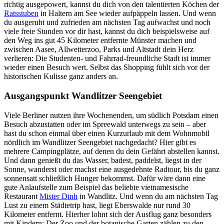
richtig ausgepowert, kannst du dich von den talentierten Köchen der
Ratsstuben
in Haltern am See wieder aufpäppeln lassen. Und wenn
du ausgeruht und zufrieden am nächsten Tag aufwachst und noch
viele freie Stunden vor dir hast, kannst du dich beispielsweise auf
den Weg ins gut 45 Kilometer entfernte Münster machen und
zwischen Aasee, Allwetterzoo, Parks und Altstadt dein Herz
verlieren: Die Studenten- und Fahrrad-freundliche Stadt ist immer
wieder einen Besuch wert. Selbst das Shopping fühlt sich vor der
historischen Kulisse ganz anders an.
Ausgangspunkt Wandlitzer Seengebiet
Viele Berliner nutzen ihre Wochenenden, um südlich Potsdam einen
Besuch abzustatten oder im Spreewald unterwegs zu sein – aber
hast du schon einmal über einen Kurzurlaub mit dem Wohnmobil
nördlich im Wandlitzer Seengebiet nachgedacht? Hier gibt es
mehrere Campingplätze, auf denen du dein Gefährt abstellen kannst.
Und dann genießt du das Wasser, badest, paddelst, liegst in der
Sonne, wanderst oder machst eine ausgedehnte Radtour, bis du ganz
sonnensatt schließlich Hunger bekommst. Dafür wäre dann eine
gute Anlaufstelle zum Beispiel das beliebte vietnamesische
Restaurant
Mister Dinh
in Wandlitz. Und wenn du am nächsten Tag
Lust zu einem Städtetrip hast, liegt Eberswalde nur rund 30
Kilometer entfernt. Hierher lohnt sich der Ausflug ganz besonders
mit Kindern: Der Zoo und der botanische Garten zählen zu den