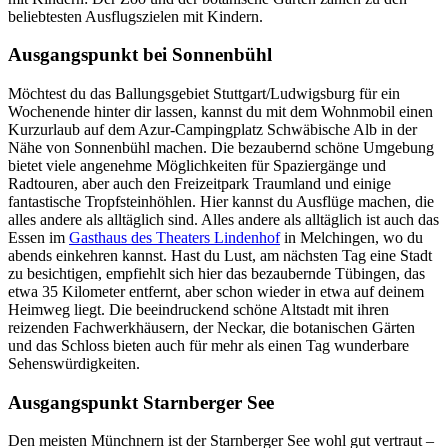
beliebtesten Ausflugszielen mit Kindern.
Ausgangspunkt bei Sonnenbühl
Möchtest du das Ballungsgebiet Stuttgart/Ludwigsburg für ein
Wochenende hinter dir lassen, kannst du mit dem Wohnmobil einen
Kurzurlaub auf dem Azur-Campingplatz Schwäbische Alb in der
Nähe von Sonnenbühl machen. Die bezaubernd schöne Umgebung
bietet viele angenehme Möglichkeiten für Spaziergänge und
Radtouren, aber auch den Freizeitpark Traumland und einige
fantastische Tropfsteinhöhlen. Hier kannst du Ausflüge machen, die
alles andere als alltäglich sind. Alles andere als alltäglich ist auch das
Essen im
Gasthaus des Theaters Lindenhof
in Melchingen, wo du
abends einkehren kannst. Hast du Lust, am nächsten Tag eine Stadt
zu besichtigen, empfiehlt sich hier das bezaubernde Tübingen, das
etwa 35 Kilometer entfernt, aber schon wieder in etwa auf deinem
Heimweg liegt. Die beeindruckend schöne Altstadt mit ihren
reizenden Fachwerkhäusern, der Neckar, die botanischen Gärten
und das Schloss bieten auch für mehr als einen Tag wunderbare
Sehenswürdigkeiten.
Ausgangspunkt Starnberger See
Den meisten Münchnern ist der Starnberger See wohl gut vertraut –