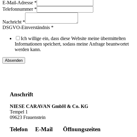
E-Mail-Adresse
*
Telefonnummer
*
Nachricht
*
Nachname
DSGVO-Einverständnis
*
E-
Mail-
Ich willige ein, dass diese Website meine übermittelten
Adresse
Informationen speichert, sodass meine Anfrage beantwortet
Layout
werden kann.
Absenden
Anschrift
NIESE CARAVAN GmbH & Co. KG
Tempel 1
09623 Frauenstein
Telefon
E-Mail
Öffnungszeiten