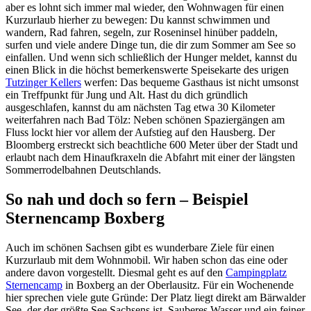
aber es lohnt sich immer mal wieder, den Wohnwagen für einen
Kurzurlaub hierher zu bewegen: Du kannst schwimmen und
wandern, Rad fahren, segeln, zur Roseninsel hinüber paddeln,
surfen und viele andere Dinge tun, die dir zum Sommer am See so
einfallen. Und wenn sich schließlich der Hunger meldet, kannst du
einen Blick in die höchst bemerkenswerte Speisekarte des urigen
Tutzinger Kellers
werfen: Das bequeme Gasthaus ist nicht umsonst
ein Treffpunkt für Jung und Alt. Hast du dich gründlich
ausgeschlafen, kannst du am nächsten Tag etwa 30 Kilometer
weiterfahren nach Bad Tölz: Neben schönen Spaziergängen am
Fluss lockt hier vor allem der Aufstieg auf den Hausberg. Der
Bloomberg erstreckt sich beachtliche 600 Meter über der Stadt und
erlaubt nach dem Hinaufkraxeln die Abfahrt mit einer der längsten
Sommerrodelbahnen Deutschlands.
So nah und doch so fern – Beispiel
Sternencamp Boxberg
Auch im schönen Sachsen gibt es wunderbare Ziele für einen
Kurzurlaub mit dem Wohnmobil. Wir haben schon das eine oder
andere davon vorgestellt. Diesmal geht es auf den
Campingplatz
Sternencamp
in Boxberg an der Oberlausitz. Für ein Wochenende
hier sprechen viele gute Gründe: Der Platz liegt direkt am Bärwalder
See, der der größte See Sachsens ist. Sauberes Wasser und ein feiner