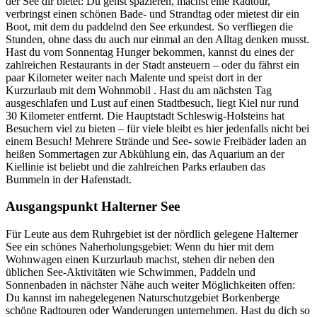
der See dir bietet: Du gehst spazieren, machst eine Radtour,
verbringst einen schönen Bade- und Strandtag oder mietest dir ein
Boot, mit dem du paddelnd den See erkundest. So verfliegen die
Stunden, ohne dass du auch nur einmal an den Alltag denken musst.
Hast du vom Sonnentag Hunger bekommen, kannst du eines der
zahlreichen Restaurants in der Stadt ansteuern – oder du fährst ein
paar Kilometer weiter nach Malente und speist dort in der
Kurzurlaub mit dem Wohnmobil . Hast du am nächsten Tag
ausgeschlafen und Lust auf einen Stadtbesuch, liegt Kiel nur rund
30 Kilometer entfernt. Die Hauptstadt Schleswig-Holsteins hat
Besuchern viel zu bieten – für viele bleibt es hier jedenfalls nicht bei
einem Besuch! Mehrere Strände und See- sowie Freibäder laden an
heißen Sommertagen zur Abkühlung ein, das Aquarium an der
Kiellinie ist beliebt und die zahlreichen Parks erlauben das
Bummeln in der Hafenstadt.
Ausgangspunkt Halterner See
Für Leute aus dem Ruhrgebiet ist der nördlich gelegene Halterner
See ein schönes Naherholungsgebiet: Wenn du hier mit dem
Wohnwagen einen Kurzurlaub machst, stehen dir neben den
üblichen See-Aktivitäten wie Schwimmen, Paddeln und
Sonnenbaden in nächster Nähe auch weiter Möglichkeiten offen:
Du kannst im nahegelegenen Naturschutzgebiet Borkenberge
schöne Radtouren oder Wanderungen unternehmen. Hast du dich so