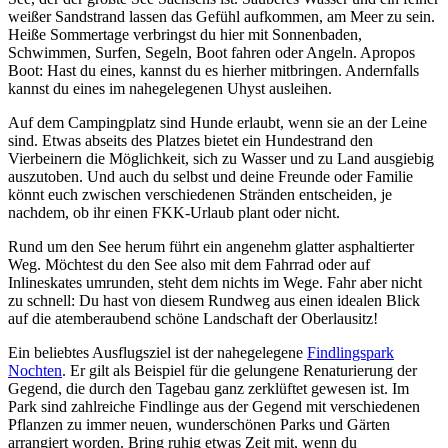
weißer Sandstrand lassen das Gefühl aufkommen, am Meer zu sein.
Heiße Sommertage verbringst du hier mit Sonnenbaden,
Schwimmen, Surfen, Segeln, Boot fahren oder Angeln. Apropos
Boot: Hast du eines, kannst du es hierher mitbringen. Andernfalls
kannst du eines im nahegelegenen Uhyst ausleihen.
Auf dem Campingplatz sind Hunde erlaubt, wenn sie an der Leine
sind. Etwas abseits des Platzes bietet ein Hundestrand den
Vierbeinern die Möglichkeit, sich zu Wasser und zu Land ausgiebig
auszutoben. Und auch du selbst und deine Freunde oder Familie
könnt euch zwischen verschiedenen Stränden entscheiden, je
nachdem, ob ihr einen FKK-Urlaub plant oder nicht.
Rund um den See herum führt ein angenehm glatter asphaltierter
Weg. Möchtest du den See also mit dem Fahrrad oder auf
Inlineskates umrunden, steht dem nichts im Wege. Fahr aber nicht
zu schnell: Du hast von diesem Rundweg aus einen idealen Blick
auf die atemberaubend schöne Landschaft der Oberlausitz!
Ein beliebtes Ausflugsziel ist der nahegelegene
Findlingspark
Nochten
. Er gilt als Beispiel für die gelungene Renaturierung der
Gegend, die durch den Tagebau ganz zerklüftet gewesen ist. Im
Park sind zahlreiche Findlinge aus der Gegend mit verschiedenen
Pflanzen zu immer neuen, wunderschönen Parks und Gärten
arrangiert worden. Bring ruhig etwas Zeit mit, wenn du