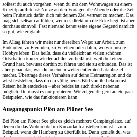
solltest du auch vorgehen, wenn du mit dem Wohnwagen zu einem
Kurztrip aufbrichst: Nutze an den Vortagen die Abende oder die Zeit
beim Frühstück dafür, dich mit deinem Ziel vertraut zu machen. Das
mag sich seltsam anfühlen, wenn es direkt um die Ecke liegt, ist aber
durchaus sinnvoll. Fast niemand kennt seine eigene Gegend nämlich
so gut, wie er glaubt.
Im Alltag fahren wir meist nur dieselben Wege: zur Arbeit, zum
Einkaufen, zu Freunden, zu Vereinen oder dahin, wo wir unsere
Hobbys leben. Das heißt, dass du vielleicht an vielen schönen
Ortschaften immer wieder achtlos vorbeifährst, weil du keinen
Grund hast, bewusst dorthin zu fahren und sie zu erkunden. Das ist
aber genau das, was du an einem weiter entfernten Urlaubsziel
machst. Übertrage dieses Verhalten auf deine Heimatregion und du
wirst feststellen, dass du ein völlig neues Bild von ihr bekommst.
Reisen heißt entdecken – aber beides ist auch direkt nebenan
möglich. Du musst es nur probieren. Wir zeigen dir gern an ein paar
Beispielen, wie das funktionieren kann.
Ausgangspunkt Plön am Plöner See
Bei Plön am Plöner See gibt es gleich mehrere Campingplätze, auf
denen du das Wohnmobil im Kurzurlaub abstellen kannst – zum
Beispiel, wenn dir Hamburg zu überfüllt ist. Dann genießt du, was