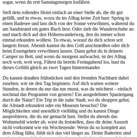
sogar, wenn du erst Samstagmorgen losfährst.
Stell dein rollendes Heim einfach an einer Stelle ab, die dir gut
gefällt, und tu etwas, wozu du im Alltag keine Zeit hast: Spring in
einen Badesee und lass dich von der Sonne verwöhnen, während du
am Sandstrand ein gutes Buch liest. Oder zieh die Wanderschuhe an
und mach dich auf den Höhenwanderweg, den du immer schon
einmal erkunden wolltest. Tu etwas, worauf du dich schon seit
langem freust. Abends kannst du den Grill anschmeißen oder dich
beim Essengehen verwöhnen lassen. Dann gehst du in deinem
Camper zu Bett, und wenn du morgens aufwachst, ist der Alltag
noch weit, weit weg. Fährst du bereits Freitagabend los, hast du
dieses Gefühl gleich an zwei Tagen hintereinander.
Du kannst draußen frühstücken und den fremden Nachbarn dabei
zusehen, wie sie den Tag beginnen. Auf dich warten weitere
Stunden, in denen du nur das tun musst, was du möchtest – einfach
nochmal das Programm von gestern? Ein ausgedehnter Spaziergang
durch die Natur? Ein Trip in die nahe Stadt, wo du shoppen gehst,
die Altstadt erkundest oder ein Museum besuchst? Die
Möglichkeiten sind unendlich vielfältig und du kannst Dinge
ausprobieren, die du nie gemacht hast. Stellst du abends das
Wohnmobil wieder ab, wirst du feststellen, dass dir deine Auszeit
nicht vorkommt wie ein Wochenende: Wenn du so komplett aus
dem Alltag fällst, fühlt sich das viel länger an. Deine Batterien sind