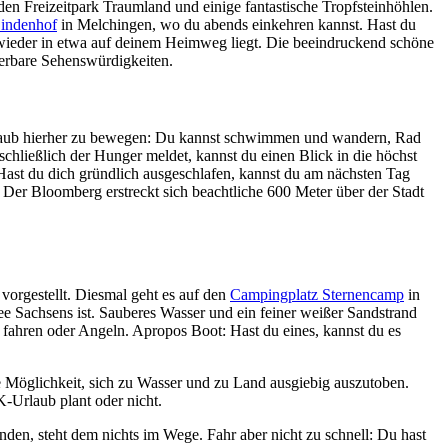
 Freizeitpark Traumland und einige fantastische Tropfsteinhöhlen.
Lindenhof
in Melchingen, wo du abends einkehren kannst. Hast du
n wieder in etwa auf deinem Heimweg liegt. Die beeindruckend schöne
derbare Sehenswürdigkeiten.
urlaub hierher zu bewegen: Du kannst schwimmen und wandern, Rad
chließlich der Hunger meldet, kannst du einen Blick in die höchst
Hast du dich gründlich ausgeschlafen, kannst du am nächsten Tag
Der Bloomberg erstreckt sich beachtliche 600 Meter über der Stadt
orgestellt. Diesmal geht es auf den
Campingplatz Sternencamp
in
ee Sachsens ist. Sauberes Wasser und ein feiner weißer Sandstrand
ahren oder Angeln. Apropos Boot: Hast du eines, kannst du es
e Möglichkeit, sich zu Wasser und zu Land ausgiebig auszutoben.
-Urlaub plant oder nicht.
den, steht dem nichts im Wege. Fahr aber nicht zu schnell: Du hast