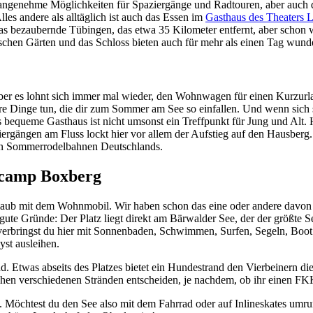
genehme Möglichkeiten für Spaziergänge und Radtouren, aber auch den
lles andere als alltäglich ist auch das Essen im
Gasthaus des Theaters 
r das bezaubernde Tübingen, das etwa 35 Kilometer entfernt, aber scho
ischen Gärten und das Schloss bieten auch für mehr als einen Tag wun
 aber es lohnt sich immer mal wieder, den Wohnwagen für einen Kurz
ere Dinge tun, die dir zum Sommer am See so einfallen. Und wenn sich s
bequeme Gasthaus ist nicht umsonst ein Treffpunkt für Jung und Alt. 
gängen am Fluss lockt hier vor allem der Aufstieg auf den Hausberg. 
ten Sommerrodelbahnen Deutschlands.
encamp Boxberg
aub mit dem Wohnmobil. Wir haben schon das eine oder andere davon v
ute Gründe: Der Platz liegt direkt am Bärwalder See, der der größte S
rbringst du hier mit Sonnenbaden, Schwimmen, Surfen, Segeln, Boot f
yst ausleihen.
. Etwas abseits des Platzes bietet ein Hundestrand den Vierbeinern di
hen verschiedenen Stränden entscheiden, je nachdem, ob ihr einen FKK
 Möchtest du den See also mit dem Fahrrad oder auf Inlineskates umrun