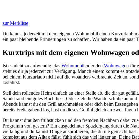
zur Merkliste
Du kannst jederzeit mit dem eigenen Wohnmobil einen Kurzurlaub mache
ein paar bleibende Erinnerungen zu schaffen. Wir haben da ein paar T
Kurztrips mit dem eigenen Wohnwagen ode
Ist es nicht zu aufwendig, das
Wohnmobil
oder den
Wohnwagen
für e
steht es dir ja jederzeit zur Verfügung. Manch einem kommt es trot
bei einem Kurzurlaub nicht auf die woanders verbrachte Zeit an, sond
losfährst.
Stell dein rollendes Heim einfach an einer Stelle ab, die dir gut gef
Sandstrand ein gutes Buch liest. Oder zieh die Wanderschuhe an und
Abends kannst du den Grill anschmeißen oder dich beim Essengehen 
bereits Freitagabend los, hast du dieses Gefühl gleich an zwei Tagen h
Du kannst draußen frühstücken und den fremden Nachbarn dabei zuseh
Programm von gestern? Ein ausgedehnter Spaziergang durch die Natur
vielfältig und du kannst Dinge ausprobieren, die du nie gemacht hast
komplett aus dem Alltag fällst, fühlt sich das viel länger an. Deine Ba