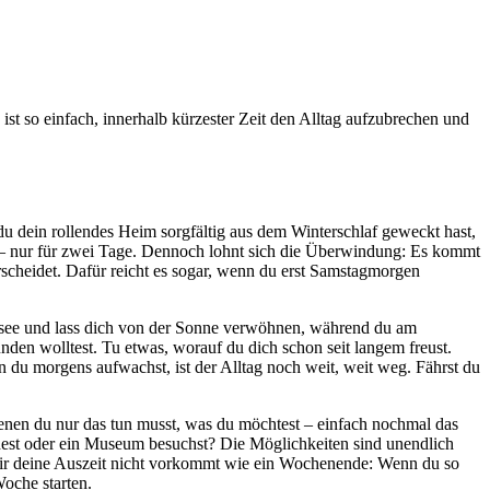
st so einfach, innerhalb kürzester Zeit den Alltag aufzubrechen und
u dein rollendes Heim sorgfältig aus dem Winterschlaf geweckt hast,
n – nur für zwei Tage. Dennoch lohnt sich die Überwindung: Es kommt
erscheidet. Dafür reicht es sogar, wenn du erst Samstagmorgen
 Badesee und lass dich von der Sonne verwöhnen, während du am
en wolltest. Tu etwas, worauf du dich schon seit langem freust.
u morgens aufwachst, ist der Alltag noch weit, weit weg. Fährst du
enen du nur das tun musst, was du möchtest – einfach nochmal das
ndest oder ein Museum besuchst? Die Möglichkeiten sind unendlich
ss dir deine Auszeit nicht vorkommt wie ein Wochenende: Wenn du so
Woche starten.