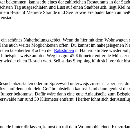
 bekommen, kannst du eines der zahlreichen Restaurants in der Stadt 
chsten Tag ausgeschlafen und Lust auf einen Stadtbesuch, liegt Kiel nu
 bei einem Besuch! Mehrere Strände und See- sowie Freibäder laden an 
enstadt.
ee ein schönes Naherholungsgebiet: Wenn du hier mit dem Wohnwagen e
ähe auch weiter Möglichkeiten offen: Du kannst im nahegelegenen N
n den talentierten Köchen der
Ratsstuben
in Haltern am See wieder auf
ich beispielsweise auf den Weg ins gut 45 Kilometer entfernte Münster
r wieder einen Besuch wert. Selbst das Shopping fühlt sich vor der his
Besuch abzustatten oder im Spreewald unterwegs zu sein – aber hast d
e, auf denen du dein Gefährt abstellen kannst. Und dann genießt du da
 Hunger bekommst. Dafür wäre dann eine gute Anlaufstelle zum Beispie
erswalde nur rund 30 Kilometer entfernt. Hierher lohnt sich der Ausfl
enende hinter dir lassen, kannst du mit dem Wohnmobil einen Kurzur