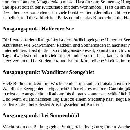
nur einmal an den Alltag denken musst. Hast du vom Sonnentag Hunger
und speist dort in der Kurzurlaub mit dem Wohnmobil . Hast du am nä
Besuchern viel zu bieten – für viele bleibt es hier jedenfalls nicht
ist beliebt und die zahlreichen Parks erlauben das Bummeln in der Haf
Ausgangspunkt Halterner See
Für Leute aus dem Ruhrgebiet ist der nördlich gelegene Halterner S
Aktivitäten wie Schwimmen, Paddeln und Sonnenbaden in nächster N
unternehmen. Hast du dich so richtig ausgepowert, kannst du dich vo
Tag aufwachst und noch viele freie Stunden vor dir hast, kannst du d
Herz verlieren: Die Studenten- und Fahrrad-freundliche Stadt ist imme
Ausgangspunkt Wandlitzer Seengebiet
Viele Berliner nutzen ihre Wochenenden, um südlich Potsdam einen 
Wandlitzer Seengebiet nachgedacht? Hier gibt es mehrere Campingplätz
machst eine ausgedehnte Radtour, bis du ganz sonnensatt schließlich
Und wenn du am nächsten Tag Lust zu einem Städtetrip hast, liegt Eb
zählen zu den beliebtesten Ausflugszielen mit Kindern.
Ausgangspunkt bei Sonnenbühl
Möchtest du das Ballungsgebiet Stuttgart/Ludwigsburg für ein Woch