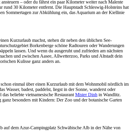
ansteuern – oder du fährst ein paar Kilometer weiter nach Malente
r rund 30 Kilometer entfernt. Die Hauptstadt Schleswig-Holsteins hat
heißen Sommertagen zur Abkühlung ein, das Aquarium an der Kiellinie
inen Kurzurlaub machst, stehen dir neben den üblichen See-
aturschutzgebiet Borkenberge schöne Radtouren oder Wanderungen
päppeln lassen. Und wenn du ausgeruht und zufrieden am nächsten
 machen und zwischen Aasee, Allwetterzoo, Parks und Altstadt dein
torischen Kulisse ganz anders an.
u schon einmal über einen Kurzurlaub mit dem Wohnmobil nördlich im
s Wasser, badest, paddelst, liegst in der Sonne, wanderst oder
l das beliebte vietnamesische Restaurant
Mister Dinh
in Wandlitz.
ug ganz besonders mit Kindern: Der Zoo und der botanische Garten
laub auf dem Azur-Campingplatz Schwäbische Alb in der Nähe von