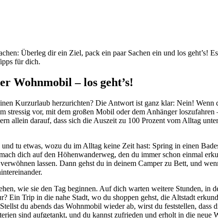
n: Überleg dir ein Ziel, pack ein paar Sachen ein und los geht’s! Es i
ipps für dich.
r Wohnmobil – los geht’s!
inen Kurzurlaub herzurichten? Die Antwort ist ganz klar: Nein! Wenn d
zdem stressig vor, mit dem großen Mobil oder dem Anhänger loszufahre
ern allein darauf, dass sich die Auszeit zu 100 Prozent vom Alltag unt
ällt, und tu etwas, wozu du im Alltag keine Zeit hast: Spring in einen
 mach dich auf den Höhenwanderweg, den du immer schon einmal erkund
verwöhnen lassen. Dann gehst du in deinem Camper zu Bett, und wenn d
intereinander.
en, wie sie den Tag beginnen. Auf dich warten weitere Stunden, in d
? Ein Trip in die nahe Stadt, wo du shoppen gehst, die Altstadt erku
. Stellst du abends das Wohnmobil wieder ab, wirst du feststellen, da
tterien sind aufgetankt, und du kannst zufrieden und erholt in die neue 