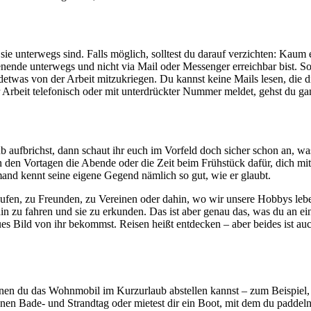
 unterwegs sind. Falls möglich, solltest du darauf verzichten: Kaum et
ende unterwegs und nicht via Mail oder Messenger erreichbar bist. S
endetwas von der Arbeit mitzukriegen. Du kannst keine Mails lesen, die d
r Arbeit telefonisch oder mit unterdrückter Nummer meldet, gehst du ga
ufbrichst, dann schaut ihr euch im Vorfeld doch sicher schon an, was 
en Vortagen die Abende oder die Zeit beim Frühstück dafür, dich mit 
emand kennt seine eigene Gegend nämlich so gut, wie er glaubt.
aufen, zu Freunden, zu Vereinen oder dahin, wo wir unsere Hobbys leben
hin zu fahren und sie zu erkunden. Das ist aber genau das, was du an ei
eues Bild von ihr bekommst. Reisen heißt entdecken – aber beides ist a
nen du das Wohnmobil im Kurzurlaub abstellen kannst – zum Beispiel, 
hönen Bade- und Strandtag oder mietest dir ein Boot, mit dem du paddel