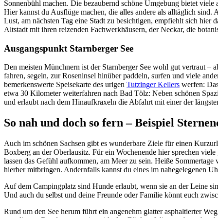
Sonnenbühl machen. Die bezaubernd schöne Umgebung bietet viele an
Hier kannst du Ausflüge machen, die alles andere als alltäglich sind. A
Lust, am nächsten Tag eine Stadt zu besichtigen, empfiehlt sich hie
Altstadt mit ihren reizenden Fachwerkhäusern, der Neckar, die botan
Ausgangspunkt Starnberger See
Den meisten Münchnern ist der Starnberger See wohl gut vertraut –
fahren, segeln, zur Roseninsel hinüber paddeln, surfen und viele and
bemerkenswerte Speisekarte des urigen
Tutzinger Kellers
werfen: Das 
etwa 30 Kilometer weiterfahren nach Bad Tölz: Neben schönen Spazier
und erlaubt nach dem Hinaufkraxeln die Abfahrt mit einer der längs
So nah und doch so fern – Beispiel Stern
Auch im schönen Sachsen gibt es wunderbare Ziele für einen Kurzurl
Boxberg an der Oberlausitz. Für ein Wochenende hier sprechen viele g
lassen das Gefühl aufkommen, am Meer zu sein. Heiße Sommertage ve
hierher mitbringen. Andernfalls kannst du eines im nahegelegenen Uh
Auf dem Campingplatz sind Hunde erlaubt, wenn sie an der Leine sind
Und auch du selbst und deine Freunde oder Familie könnt euch zwisc
Rund um den See herum führt ein angenehm glatter asphaltierter Weg.