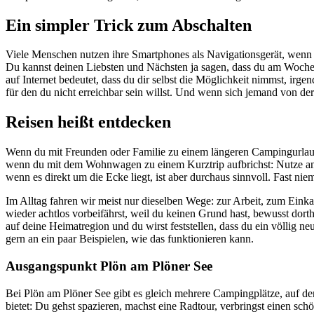
Ein simpler Trick zum Abschalten
Viele Menschen nutzen ihre Smartphones als Navigationsgerät, wenn sie
Du kannst deinen Liebsten und Nächsten ja sagen, dass du am Wochen
auf Internet bedeutet, dass du dir selbst die Möglichkeit nimmst, irg
für den du nicht erreichbar sein willst. Und wenn sich jemand von de
Reisen heißt entdecken
Wenn du mit Freunden oder Familie zu einem längeren Campingurlaub a
wenn du mit dem Wohnwagen zu einem Kurztrip aufbrichst: Nutze an d
wenn es direkt um die Ecke liegt, ist aber durchaus sinnvoll. Fast ni
Im Alltag fahren wir meist nur dieselben Wege: zur Arbeit, zum Eink
wieder achtlos vorbeifährst, weil du keinen Grund hast, bewusst dort
auf deine Heimatregion und du wirst feststellen, dass du ein völlig n
gern an ein paar Beispielen, wie das funktionieren kann.
Ausgangspunkt Plön am Plöner See
Bei Plön am Plöner See gibt es gleich mehrere Campingplätze, auf de
bietet: Du gehst spazieren, machst eine Radtour, verbringst einen sc