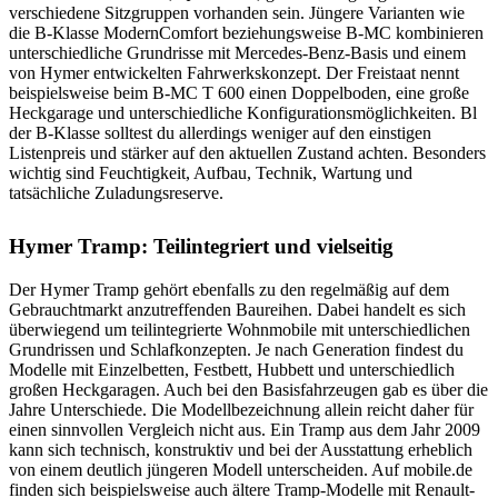
verschiedene Sitzgruppen vorhanden sein. Jüngere Varianten wie
die B-Klasse ModernComfort beziehungsweise B-MC kombinieren
unterschiedliche Grundrisse mit Mercedes-Benz-Basis und einem
von Hymer entwickelten Fahrwerkskonzept. Der Freistaat nennt
beispielsweise beim B-MC T 600 einen Doppelboden, eine große
Heckgarage und unterschiedliche Konfigurationsmöglichkeiten. Bl
der B-Klasse solltest du allerdings weniger auf den einstigen
Listenpreis und stärker auf den aktuellen Zustand achten. Besonders
wichtig sind Feuchtigkeit, Aufbau, Technik, Wartung und
tatsächliche Zuladungsreserve.
Hymer Tramp: Teilintegriert und vielseitig
Der Hymer Tramp gehört ebenfalls zu den regelmäßig auf dem
Gebrauchtmarkt anzutreffenden Baureihen. Dabei handelt es sich
überwiegend um teilintegrierte Wohnmobile mit unterschiedlichen
Grundrissen und Schlafkonzepten. Je nach Generation findest du
Modelle mit Einzelbetten, Festbett, Hubbett und unterschiedlich
großen Heckgaragen. Auch bei den Basisfahrzeugen gab es über die
Jahre Unterschiede. Die Modellbezeichnung allein reicht daher für
einen sinnvollen Vergleich nicht aus. Ein Tramp aus dem Jahr 2009
kann sich technisch, konstruktiv und bei der Ausstattung erheblich
von einem deutlich jüngeren Modell unterscheiden. Auf mobile.de
finden sich beispielsweise auch ältere Tramp-Modelle mit Renault-