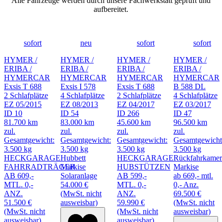
Alle Fahrzeuge werden durch unsere Fachwerkstatt geprüft und
aufbereitet.
sofort
neu
sofort
sofort
HYMER /
HYMER /
HYMER /
HYMER /
ERIBA /
ERIBA /
ERIBA /
ERIBA /
HYMERCAR
HYMERCAR
HYMERCAR
HYMERCAR
Exsis T 688
Exsis I 578
Exsis T 688
B 588 DL
2 Schlafplätze
4 Schlafplätze
2 Schlafplätze
4 Schlafplätze
EZ 05/2015
EZ 08/2013
EZ 04/2017
EZ 03/2017
ID 10
ID 54
ID 266
ID 47
81.700 km
83.000 km
45.600 km
96.500 km
zul.
zul.
zul.
zul.
Gesamtgewicht:
Gesamtgewicht:
Gesamtgewicht:
Gesamtgewicht
3.500 kg
3.500 kg
3.500 kg
3.500 kg
HECKGARAGE
Hubbett
HECKGARAGE
Rückfahrkamer
FAHRRADTRÄGER
Markise
HUBSTÜTZEN
Markise
AB 609,-
Solaranlage
AB 599,-
ab 669,- mtl.
MTL. 0,-
54.000 €
MTL. 0,-
0,- Anz.
ANZ.
(MwSt. nicht
ANZ.
69.500 €
51.500 €
ausweisbar)
59.990 €
(MwSt. nicht
(MwSt. nicht
(MwSt. nicht
ausweisbar)
ausweisbar)
ausweisbar)