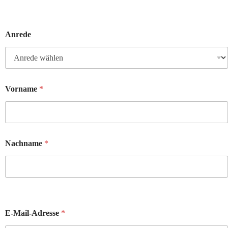
Anrede
Vorname
*
Nachname
*
L
a
E-Mail-Adresse
*
y
o