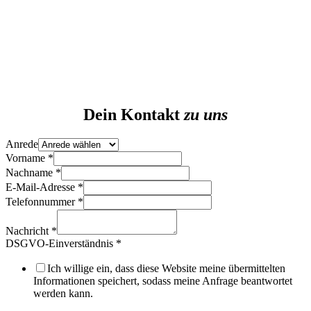
Dein Kontakt
zu uns
Anrede
Vorname
*
Nachname
*
Telefonnummer
E-Mail-Adresse
*
Layout
Telefonnummer
*
E-
Mail-
Nachricht
*
Adresse
DSGVO-Einverständnis
*
Ich willige ein, dass diese Website meine übermittelten
Informationen speichert, sodass meine Anfrage beantwortet
werden kann.