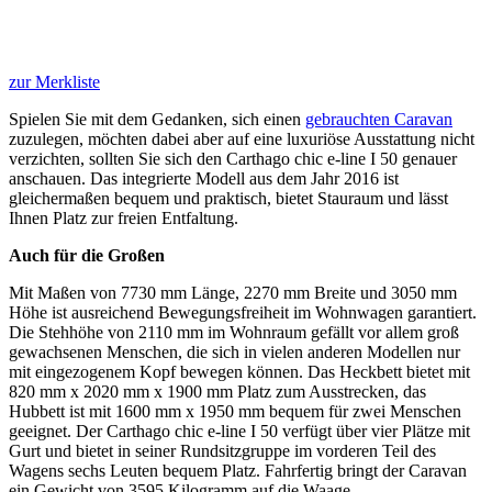
zur Merkliste
Spielen Sie mit dem Gedanken, sich einen
gebrauchten Caravan
zuzulegen, möchten dabei aber auf eine luxuriöse Ausstattung nicht
verzichten, sollten Sie sich den Carthago chic e-line I 50 genauer
anschauen. Das integrierte Modell aus dem Jahr 2016 ist
gleichermaßen bequem und praktisch, bietet Stauraum und lässt
Ihnen Platz zur freien Entfaltung.
Auch für die Großen
Mit Maßen von 7730 mm Länge, 2270 mm Breite und 3050 mm
Höhe ist ausreichend Bewegungsfreiheit im Wohnwagen garantiert.
Die Stehhöhe von 2110 mm im Wohnraum gefällt vor allem groß
gewachsenen Menschen, die sich in vielen anderen Modellen nur
mit eingezogenem Kopf bewegen können. Das Heckbett bietet mit
820 mm x 2020 mm x 1900 mm Platz zum Ausstrecken, das
Hubbett ist mit 1600 mm x 1950 mm bequem für zwei Menschen
geeignet. Der Carthago chic e-line I 50 verfügt über vier Plätze mit
Gurt und bietet in seiner Rundsitzgruppe im vorderen Teil des
Wagens sechs Leuten bequem Platz. Fahrfertig bringt der Caravan
ein Gewicht von 3595 Kilogramm auf die Waage.