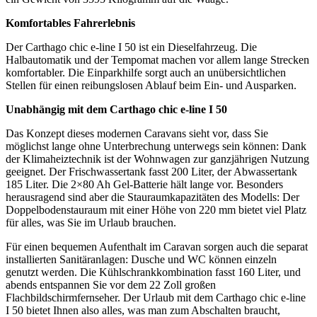
Komfortables Fahrerlebnis
Der Carthago chic e-line I 50 ist ein Dieselfahrzeug. Die
Halbautomatik und der Tempomat machen vor allem lange Strecken
komfortabler. Die Einparkhilfe sorgt auch an unübersichtlichen
Stellen für einen reibungslosen Ablauf beim Ein- und Ausparken.
Unabhängig mit dem Carthago chic e-line I 50
Das Konzept dieses modernen Caravans sieht vor, dass Sie
möglichst lange ohne Unterbrechung unterwegs sein können: Dank
der Klimaheiztechnik ist der Wohnwagen zur ganzjährigen Nutzung
geeignet. Der Frischwassertank fasst 200 Liter, der Abwassertank
185 Liter. Die 2×80 Ah Gel-Batterie hält lange vor. Besonders
herausragend sind aber die Stauraumkapazitäten des Modells: Der
Doppelbodenstauraum mit einer Höhe von 220 mm bietet viel Platz
für alles, was Sie im Urlaub brauchen.
Für einen bequemen Aufenthalt im Caravan sorgen auch die separat
installierten Sanitäranlagen: Dusche und WC können einzeln
genutzt werden. Die Kühlschrankkombination fasst 160 Liter, und
abends entspannen Sie vor dem 22 Zoll großen
Flachbildschirmfernseher. Der Urlaub mit dem Carthago chic e-line
I 50 bietet Ihnen also alles, was man zum Abschalten braucht,