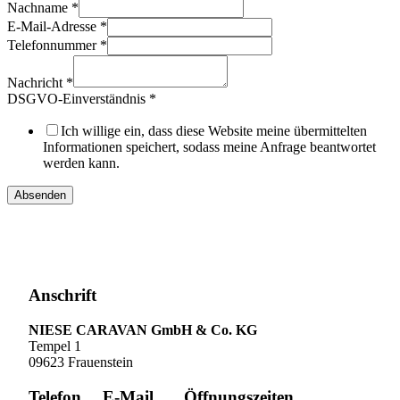
Nachname
*
E-Mail-Adresse
*
Telefonnummer
*
Layout
Telefonnummer
Nachricht
*
Nachricht
DSGVO-Einverständnis
*
Ich willige ein, dass diese Website meine übermittelten
Informationen speichert, sodass meine Anfrage beantwortet
werden kann.
Absenden
Anschrift
NIESE CARAVAN GmbH & Co. KG
Tempel 1
09623 Frauenstein
Telefon
E-Mail
Öffnungszeiten