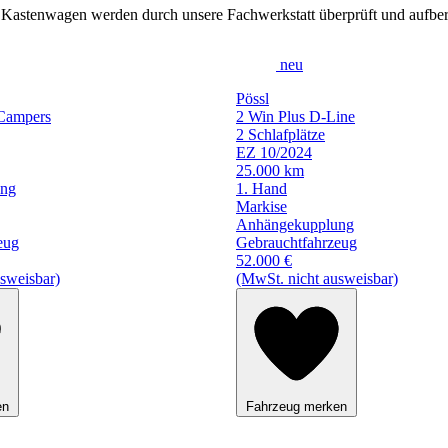
 Kastenwagen werden durch unsere Fachwerkstatt überprüft und aufbere
neu
Pössl
Campers
2 Win Plus D-Line
2 Schlafplätze
EZ 10/2024
25.000 km
ung
1. Hand
Markise
Anhängekupplung
eug
Gebrauchtfahrzeug
52.000 €
sweisbar)
(MwSt. nicht ausweisbar)
en
Fahrzeug merken