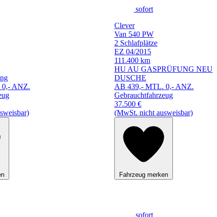
sofort
Clever
Van 540 PW
2 Schlafplätze
EZ 04/2015
111.400 km
HU AU GASPRÜFUNG NEU
ung
DUSCHE
 0,- ANZ.
AB 439,- MTL. 0,- ANZ.
eug
Gebrauchtfahrzeug
37.500 €
sweisbar)
(MwSt. nicht ausweisbar)
en
Fahrzeug merken
sofort