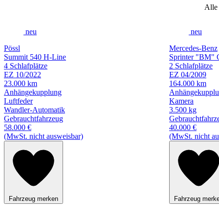
Alle
neu
neu
Pössl
Mercedes-Benz
Summit 540 H-Line
Sprinter "BM" 
4 Schlafplätze
2 Schlafplätze
EZ 10/2022
EZ 04/2009
23.000 km
164.000 km
Anhängekupplung
Anhängekuppl
Luftfeder
Kamera
Wandler-Automatik
3.500 kg
Gebrauchtfahrzeug
Gebrauchtfahrz
58.000 €
40.000 €
(MwSt. nicht ausweisbar)
(MwSt. nicht au
Fahrzeug merken
Fahrzeug merk