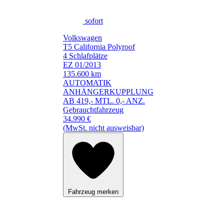
sofort
Volkswagen
T5 California Polyroof
4 Schlafplätze
EZ 01/2013
135.600 km
AUTOMATIK
ANHÄNGERKUPPLUNG
AB 419,- MTL. 0,- ANZ.
Gebrauchtfahrzeug
34.990 €
(MwSt. nicht ausweisbar)
Fahrzeug merken