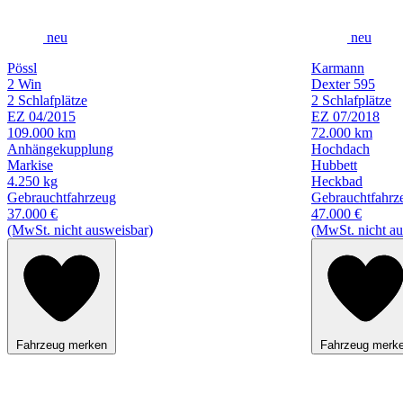
neu
neu
Pössl
Karmann
2 Win
Dexter 595
2 Schlafplätze
2 Schlafplätze
EZ 04/2015
EZ 07/2018
109.000 km
72.000 km
Anhängekupplung
Hochdach
Markise
Hubbett
4.250 kg
Heckbad
Gebrauchtfahrzeug
Gebrauchtfahrz
37.000 €
47.000 €
(MwSt. nicht ausweisbar)
(MwSt. nicht au
Fahrzeug merken
Fahrzeug merk