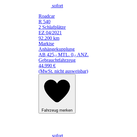
sofort
Roadcar
R 540
2 Schlafplätze
EZ 04/2021
92.200 km
Markise
Anhängekupplung
AB 425,- MTL. 0,- ANZ.
Gebrauchtfahrzeug
44.990 €
(MwSt. nicht ausweisbar)
Fahrzeug merken
sofort