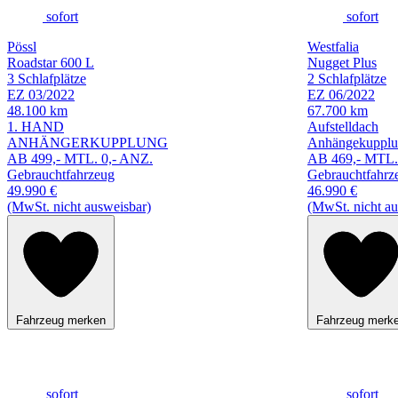
sofort
sofort
Pössl
Westfalia
Roadstar 600 L
Nugget Plus
3 Schlafplätze
2 Schlafplätze
EZ 03/2022
EZ 06/2022
48.100 km
67.700 km
1. HAND
Aufstelldach
ANHÄNGERKUPPLUNG
Anhängekuppl
AB 499,- MTL. 0,- ANZ.
AB 469,- MTL.
Gebrauchtfahrzeug
Gebrauchtfahrz
49.990 €
46.990 €
(MwSt. nicht ausweisbar)
(MwSt. nicht au
Fahrzeug merken
Fahrzeug merk
sofort
sofort