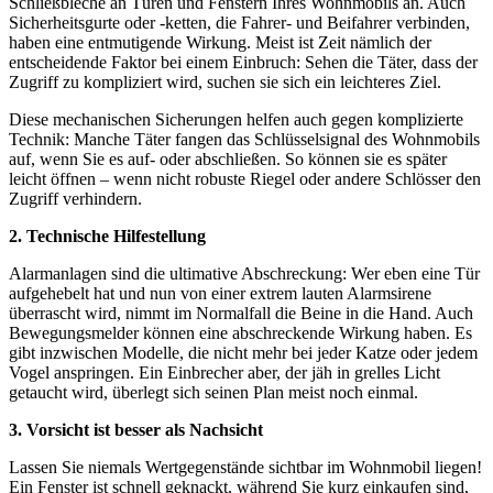
Schließbleche an Türen und Fenstern Ihres Wohnmobils an. Auch
Sicherheitsgurte oder -ketten, die Fahrer- und Beifahrer verbinden,
haben eine entmutigende Wirkung. Meist ist Zeit nämlich der
entscheidende Faktor bei einem Einbruch: Sehen die Täter, dass der
Zugriff zu kompliziert wird, suchen sie sich ein leichteres Ziel.
Diese mechanischen Sicherungen helfen auch gegen komplizierte
Technik: Manche Täter fangen das Schlüsselsignal des Wohnmobils
auf, wenn Sie es auf- oder abschließen. So können sie es später
leicht öffnen – wenn nicht robuste Riegel oder andere Schlösser den
Zugriff verhindern.
2. Technische Hilfestellung
Alarmanlagen sind die ultimative Abschreckung: Wer eben eine Tür
aufgehebelt hat und nun von einer extrem lauten Alarmsirene
überrascht wird, nimmt im Normalfall die Beine in die Hand. Auch
Bewegungsmelder können eine abschreckende Wirkung haben. Es
gibt inzwischen Modelle, die nicht mehr bei jeder Katze oder jedem
Vogel anspringen. Ein Einbrecher aber, der jäh in grelles Licht
getaucht wird, überlegt sich seinen Plan meist noch einmal.
3. Vorsicht ist besser als Nachsicht
Lassen Sie niemals Wertgegenstände sichtbar im Wohnmobil liegen!
Ein Fenster ist schnell geknackt, während Sie kurz einkaufen sind,