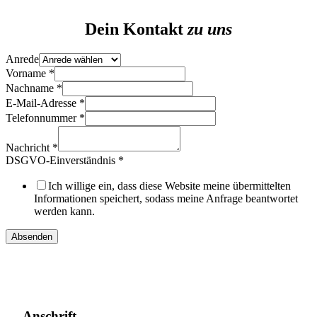
Dein Kontakt
zu uns
Anrede
Vorname
*
Nachname
*
E-Mail-Adresse
*
Telefonnummer
*
DSGVO-
Einverständnis
Nachricht
*
Nachname
DSGVO-Einverständnis
*
Layout
Ich willige ein, dass diese Website meine übermittelten
Informationen speichert, sodass meine Anfrage beantwortet
werden kann.
Absenden
Anschrift