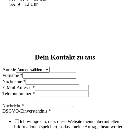
SA: 9 – 12 Uhr
Dein Kontakt
zu uns
Anrede
Vorname
*
Nachname
*
E-Mail-Adresse
*
Telefonnummer
*
Anrede
Telefonnummer
Nachricht
*
DSGVO-
DSGVO-Einverständnis
*
Einverständnis
Ich willige ein, dass diese Website meine übermittelten
Informationen speichert, sodass meine Anfrage beantwortet