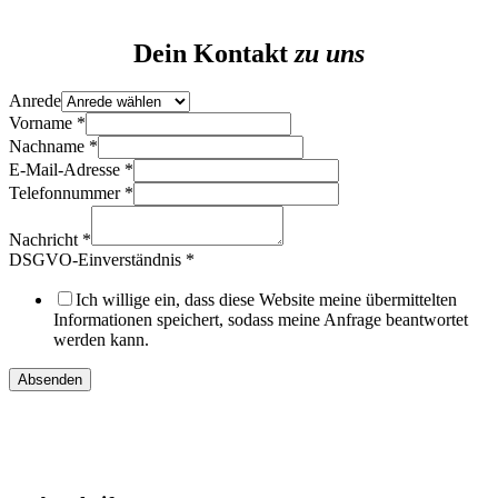
Dein Kontakt
zu uns
Anrede
Vorname
*
Nachname
*
E-Mail-Adresse
*
Telefonnummer
*
Nachricht
*
Anrede
DSGVO-Einverständnis
*
Layout
Layout
Ich willige ein, dass diese Website meine übermittelten
Informationen speichert, sodass meine Anfrage beantwortet
werden kann.
Absenden