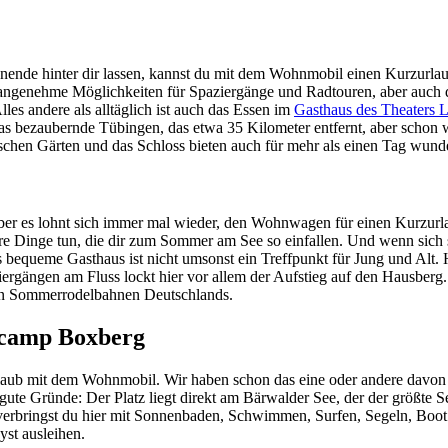
enende hinter dir lassen, kannst du mit dem Wohnmobil einen Kurzur
genehme Möglichkeiten für Spaziergänge und Radtouren, aber auch den
lles andere als alltäglich ist auch das Essen im
Gasthaus des Theaters 
r das bezaubernde Tübingen, das etwa 35 Kilometer entfernt, aber scho
ischen Gärten und das Schloss bieten auch für mehr als einen Tag wun
 aber es lohnt sich immer mal wieder, den Wohnwagen für einen Kurz
ere Dinge tun, die dir zum Sommer am See so einfallen. Und wenn sich s
bequeme Gasthaus ist nicht umsonst ein Treffpunkt für Jung und Alt. 
gängen am Fluss lockt hier vor allem der Aufstieg auf den Hausberg. 
ten Sommerrodelbahnen Deutschlands.
encamp Boxberg
aub mit dem Wohnmobil. Wir haben schon das eine oder andere davon v
ute Gründe: Der Platz liegt direkt am Bärwalder See, der der größte S
rbringst du hier mit Sonnenbaden, Schwimmen, Surfen, Segeln, Boot f
yst ausleihen.