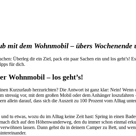
ub mit dem Wohnmobil – übers Wochenende 
n: Überleg dir ein Ziel, pack ein paar Sachen ein und los geht’s! Es i
ipps für dich.
r Wohnmobil – los geht’s!
inen Kurzurlaub herzurichten? Die Antwort ist ganz klar: Nein! Wenn d
zdem stressig vor, mit dem großen Mobil oder dem Anhänger loszufahre
ern allein darauf, dass sich die Auszeit zu 100 Prozent vom Alltag unt
ällt, und tu etwas, wozu du im Alltag keine Zeit hast: Spring in einen
 mach dich auf den Höhenwanderweg, den du immer schon einmal erkund
verwöhnen lassen. Dann gehst du in deinem Camper zu Bett, und wenn d
intereinander.