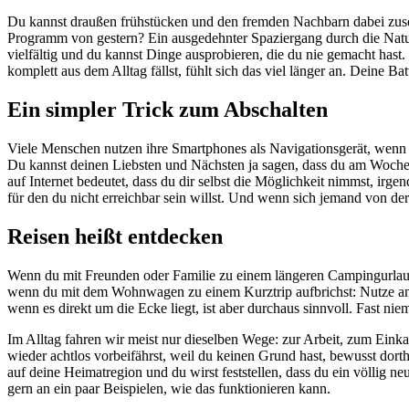
Du kannst draußen frühstücken und den fremden Nachbarn dabei zuseh
Programm von gestern? Ein ausgedehnter Spaziergang durch die Natur
vielfältig und du kannst Dinge ausprobieren, die du nie gemacht hast
komplett aus dem Alltag fällst, fühlt sich das viel länger an. Deine Ba
Ein simpler Trick zum Abschalten
Viele Menschen nutzen ihre Smartphones als Navigationsgerät, wenn sie
Du kannst deinen Liebsten und Nächsten ja sagen, dass du am Wochen
auf Internet bedeutet, dass du dir selbst die Möglichkeit nimmst, irg
für den du nicht erreichbar sein willst. Und wenn sich jemand von de
Reisen heißt entdecken
Wenn du mit Freunden oder Familie zu einem längeren Campingurlaub a
wenn du mit dem Wohnwagen zu einem Kurztrip aufbrichst: Nutze an d
wenn es direkt um die Ecke liegt, ist aber durchaus sinnvoll. Fast ni
Im Alltag fahren wir meist nur dieselben Wege: zur Arbeit, zum Eink
wieder achtlos vorbeifährst, weil du keinen Grund hast, bewusst dort
auf deine Heimatregion und du wirst feststellen, dass du ein völlig n
gern an ein paar Beispielen, wie das funktionieren kann.