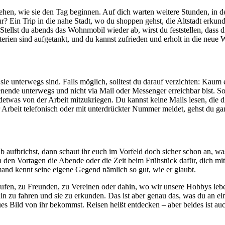
en, wie sie den Tag beginnen. Auf dich warten weitere Stunden, in d
? Ein Trip in die nahe Stadt, wo du shoppen gehst, die Altstadt erku
. Stellst du abends das Wohnmobil wieder ab, wirst du feststellen, da
tterien sind aufgetankt, und du kannst zufrieden und erholt in die neue 
 unterwegs sind. Falls möglich, solltest du darauf verzichten: Kaum et
ende unterwegs und nicht via Mail oder Messenger erreichbar bist. S
endetwas von der Arbeit mitzukriegen. Du kannst keine Mails lesen, die d
r Arbeit telefonisch oder mit unterdrückter Nummer meldet, gehst du ga
ufbrichst, dann schaut ihr euch im Vorfeld doch sicher schon an, was 
en Vortagen die Abende oder die Zeit beim Frühstück dafür, dich mit 
emand kennt seine eigene Gegend nämlich so gut, wie er glaubt.
aufen, zu Freunden, zu Vereinen oder dahin, wo wir unsere Hobbys leben
hin zu fahren und sie zu erkunden. Das ist aber genau das, was du an ei
eues Bild von ihr bekommst. Reisen heißt entdecken – aber beides ist a