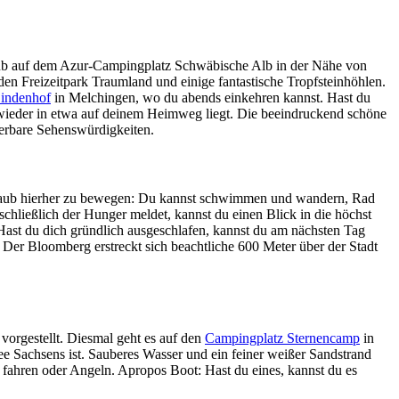
laub auf dem Azur-Campingplatz Schwäbische Alb in der Nähe von
 Freizeitpark Traumland und einige fantastische Tropfsteinhöhlen.
Lindenhof
in Melchingen, wo du abends einkehren kannst. Hast du
n wieder in etwa auf deinem Heimweg liegt. Die beeindruckend schöne
derbare Sehenswürdigkeiten.
urlaub hierher zu bewegen: Du kannst schwimmen und wandern, Rad
chließlich der Hunger meldet, kannst du einen Blick in die höchst
Hast du dich gründlich ausgeschlafen, kannst du am nächsten Tag
Der Bloomberg erstreckt sich beachtliche 600 Meter über der Stadt
orgestellt. Diesmal geht es auf den
Campingplatz Sternencamp
in
ee Sachsens ist. Sauberes Wasser und ein feiner weißer Sandstrand
ahren oder Angeln. Apropos Boot: Hast du eines, kannst du es