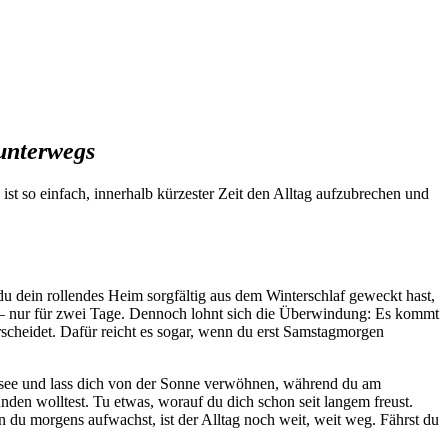
unterwegs
st so einfach, innerhalb kürzester Zeit den Alltag aufzubrechen und
u dein rollendes Heim sorgfältig aus dem Winterschlaf geweckt hast,
n – nur für zwei Tage. Dennoch lohnt sich die Überwindung: Es kommt
erscheidet. Dafür reicht es sogar, wenn du erst Samstagmorgen
 Badesee und lass dich von der Sonne verwöhnen, während du am
en wolltest. Tu etwas, worauf du dich schon seit langem freust.
u morgens aufwachst, ist der Alltag noch weit, weit weg. Fährst du