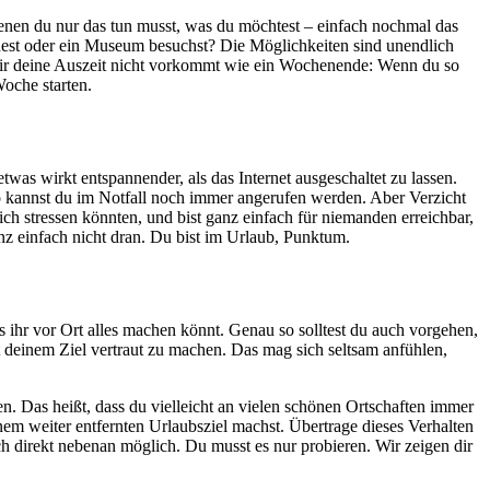
enen du nur das tun musst, was du möchtest – einfach nochmal das
ndest oder ein Museum besuchst? Die Möglichkeiten sind unendlich
ss dir deine Auszeit nicht vorkommt wie ein Wochenende: Wenn du so
Woche starten.
was wirkt entspannender, als das Internet ausgeschaltet zu lassen.
o kannst du im Notfall noch immer angerufen werden. Aber Verzicht
ich stressen könnten, und bist ganz einfach für niemanden erreichbar,
nz einfach nicht dran. Du bist im Urlaub, Punktum.
ihr vor Ort alles machen könnt. Genau so solltest du auch vorgehen,
deinem Ziel vertraut zu machen. Das mag sich seltsam anfühlen,
. Das heißt, dass du vielleicht an vielen schönen Ortschaften immer
nem weiter entfernten Urlaubsziel machst. Übertrage dieses Verhalten
uch direkt nebenan möglich. Du musst es nur probieren. Wir zeigen dir