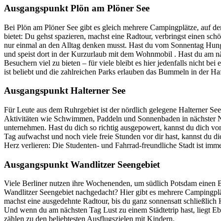
Ausgangspunkt Plön am Plöner See
Bei Plön am Plöner See gibt es gleich mehrere Campingplätze, auf de
bietet: Du gehst spazieren, machst eine Radtour, verbringst einen sc
nur einmal an den Alltag denken musst. Hast du vom Sonnentag Hunger
und speist dort in der Kurzurlaub mit dem Wohnmobil . Hast du am nä
Besuchern viel zu bieten – für viele bleibt es hier jedenfalls nicht
ist beliebt und die zahlreichen Parks erlauben das Bummeln in der Haf
Ausgangspunkt Halterner See
Für Leute aus dem Ruhrgebiet ist der nördlich gelegene Halterner S
Aktivitäten wie Schwimmen, Paddeln und Sonnenbaden in nächster N
unternehmen. Hast du dich so richtig ausgepowert, kannst du dich vo
Tag aufwachst und noch viele freie Stunden vor dir hast, kannst du d
Herz verlieren: Die Studenten- und Fahrrad-freundliche Stadt ist imme
Ausgangspunkt Wandlitzer Seengebiet
Viele Berliner nutzen ihre Wochenenden, um südlich Potsdam einen 
Wandlitzer Seengebiet nachgedacht? Hier gibt es mehrere Campingplätz
machst eine ausgedehnte Radtour, bis du ganz sonnensatt schließlich
Und wenn du am nächsten Tag Lust zu einem Städtetrip hast, liegt Eb
zählen zu den beliebtesten Ausflugszielen mit Kindern.