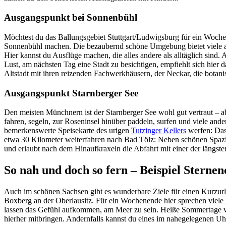
Ausgangspunkt bei Sonnenbühl
Möchtest du das Ballungsgebiet Stuttgart/Ludwigsburg für ein Woch
Sonnenbühl machen. Die bezaubernd schöne Umgebung bietet viele an
Hier kannst du Ausflüge machen, die alles andere als alltäglich sind. A
Lust, am nächsten Tag eine Stadt zu besichtigen, empfiehlt sich hie
Altstadt mit ihren reizenden Fachwerkhäusern, der Neckar, die botan
Ausgangspunkt Starnberger See
Den meisten Münchnern ist der Starnberger See wohl gut vertraut –
fahren, segeln, zur Roseninsel hinüber paddeln, surfen und viele and
bemerkenswerte Speisekarte des urigen
Tutzinger Kellers
werfen: Das 
etwa 30 Kilometer weiterfahren nach Bad Tölz: Neben schönen Spazier
und erlaubt nach dem Hinaufkraxeln die Abfahrt mit einer der längs
So nah und doch so fern – Beispiel Stern
Auch im schönen Sachsen gibt es wunderbare Ziele für einen Kurzurl
Boxberg an der Oberlausitz. Für ein Wochenende hier sprechen viele g
lassen das Gefühl aufkommen, am Meer zu sein. Heiße Sommertage ve
hierher mitbringen. Andernfalls kannst du eines im nahegelegenen Uh