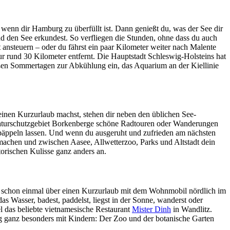
wenn dir Hamburg zu überfüllt ist. Dann genießt du, was der See dir
nd den See erkundest. So verfliegen die Stunden, ohne dass du auch
ansteuern – oder du fährst ein paar Kilometer weiter nach Malente
r rund 30 Kilometer entfernt. Die Hauptstadt Schleswig-Holsteins hat
heißen Sommertagen zur Abkühlung ein, das Aquarium an der Kiellinie
inen Kurzurlaub machst, stehen dir neben den üblichen See-
aturschutzgebiet Borkenberge schöne Radtouren oder Wanderungen
päppeln lassen. Und wenn du ausgeruht und zufrieden am nächsten
 machen und zwischen Aasee, Allwetterzoo, Parks und Altstadt dein
torischen Kulisse ganz anders an.
u schon einmal über einen Kurzurlaub mit dem Wohnmobil nördlich im
s Wasser, badest, paddelst, liegst in der Sonne, wanderst oder
l das beliebte vietnamesische Restaurant
Mister Dinh
in Wandlitz.
ug ganz besonders mit Kindern: Der Zoo und der botanische Garten