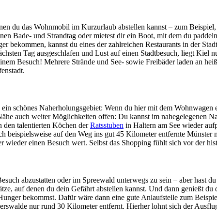
nen du das Wohnmobil im Kurzurlaub abstellen kannst – zum Beispiel, 
hönen Bade- und Strandtag oder mietest dir ein Boot, mit dem du paddel
 bekommen, kannst du eines der zahlreichen Restaurants in der Stadt 
chsten Tag ausgeschlafen und Lust auf einen Stadtbesuch, liegt Kiel nu
 bei einem Besuch! Mehrere Strände und See- sowie Freibäder laden an 
enstadt.
ee ein schönes Naherholungsgebiet: Wenn du hier mit dem Wohnwagen e
ähe auch weiter Möglichkeiten offen: Du kannst im nahegelegenen N
n den talentierten Köchen der
Ratsstuben
in Haltern am See wieder auf
ich beispielsweise auf den Weg ins gut 45 Kilometer entfernte Münster
r wieder einen Besuch wert. Selbst das Shopping fühlt sich vor der his
Besuch abzustatten oder im Spreewald unterwegs zu sein – aber hast d
e, auf denen du dein Gefährt abstellen kannst. Und dann genießt du da
 Hunger bekommst. Dafür wäre dann eine gute Anlaufstelle zum Beispie
erswalde nur rund 30 Kilometer entfernt. Hierher lohnt sich der Ausfl