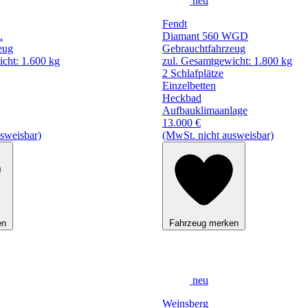
neu
Fendt
L
Diamant 560 WGD
eug
Gebrauchtfahrzeug
cht: 1.600 kg
zul. Gesamtgewicht: 1.800 kg
2 Schlafplätze
Einzelbetten
Heckbad
Aufbauklimaanlage
13.000 €
sweisbar)
(MwSt. nicht ausweisbar)
en
Fahrzeug merken
neu
Weinsberg