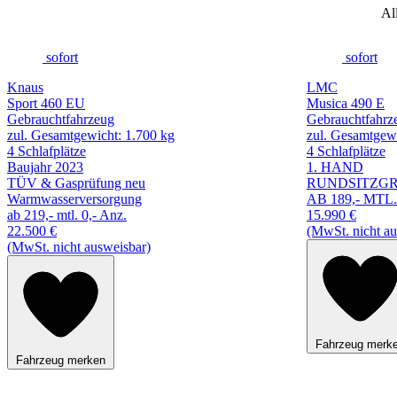
Al
sofort
sofort
Knaus
LMC
Sport 460 EU
Musica 490 E
Gebrauchtfahrzeug
Gebrauchtfahrz
zul. Gesamtgewicht: 1.700 kg
zul. Gesamtgewi
4 Schlafplätze
4 Schlafplätze
Baujahr 2023
1. HAND
TÜV & Gasprüfung neu
RUNDSITZG
Warmwasserversorgung
AB 189,- MTL.
ab 219,- mtl. 0,- Anz.
15.990 €
22.500 €
(MwSt. nicht au
(MwSt. nicht ausweisbar)
Fahrzeug merk
Fahrzeug merken