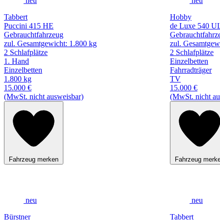
neu
neu
Tabbert
Hobby
Puccini 415 HE
de Luxe 540 U
Gebrauchtfahrzeug
Gebrauchtfahrz
zul. Gesamtgewicht: 1.800 kg
zul. Gesamtgewi
2 Schlafplätze
2 Schlafplätze
1. Hand
Einzelbetten
Einzelbetten
Fahrradträger
1.800 kg
TV
15.000 €
15.000 €
(MwSt. nicht ausweisbar)
(MwSt. nicht au
Fahrzeug merken
Fahrzeug merk
neu
neu
Bürstner
Tabbert