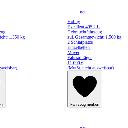
neu
Hobby
Excellent 495 UL
eug
Gebrauchtfahrzeug
cht: 1.350 kg
zul. Gesamtgewicht: 1.500 kg
2 Schlafplätze
Einzelbetten
Mover
Fahrradträger
11.000 €
sweisbar)
(MwSt. nicht ausweisbar)
en
Fahrzeug merken