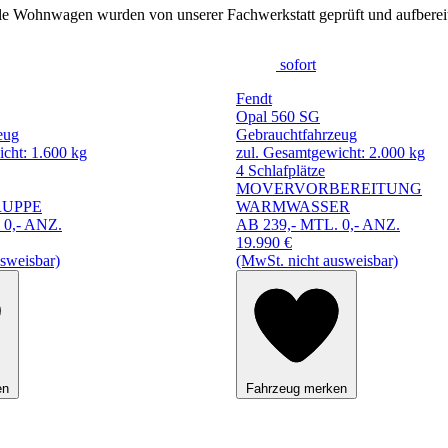
le Wohnwagen wurden von unserer Fachwerkstatt geprüft und aufbereit
sofort
Fendt
Opal 560 SG
eug
Gebrauchtfahrzeug
cht: 1.600 kg
zul. Gesamtgewicht: 2.000 kg
4 Schlafplätze
MOVERVORBEREITUNG
RUPPE
WARMWASSER
 0,- ANZ.
AB 239,- MTL. 0,- ANZ.
19.990 €
sweisbar)
(MwSt. nicht ausweisbar)
en
Fahrzeug merken