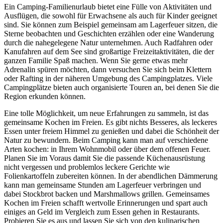
Ein Camping-Familienurlaub bietet eine Fülle von Aktivitäten und
Ausflügen, die sowohl für Erwachsene als auch für Kinder geeignet
sind. Sie können zum Beispiel gemeinsam am Lagerfeuer sitzen, die
Sterne beobachten und Geschichten erzählen oder eine Wanderung
durch die nahegelegene Natur unternehmen. Auch Radfahren oder
Kanufahren auf dem See sind großartige Freizeitaktivitäten, die der
ganzen Familie Spaß machen. Wenn Sie gerne etwas mehr
Adrenalin spüren möchten, dann versuchen Sie sich beim Klettern
oder Rafting in der näheren Umgebung des Campingplatzes. Viele
Campingplätze bieten auch organisierte Touren an, bei denen Sie die
Region erkunden können.
Eine tolle Möglichkeit, um neue Erfahrungen zu sammeln, ist das
gemeinsame Kochen im Freien. Es gibt nichts Besseres, als leckeres
Essen unter freiem Himmel zu genießen und dabei die Schönheit der
Natur zu bewundern. Beim Camping kann man auf verschiedene
Arten kochen: in Ihrem Wohnmobil oder über dem offenen Feuer.
Planen Sie im Voraus damit Sie die passende Küchenausrüstung
nicht vergessen und problemlos leckere Gerichte wie
Folienkartoffeln zubereiten können. In der abendlichen Dämmerung
kann man gemeinsame Stunden am Lagerfeuer verbringen und
dabei Stockbrot backen und Marshmallows grillen. Gemeinsames
Kochen im Freien schafft wertvolle Erinnerungen und spart auch
einiges an Geld im Vergleich zum Essen gehen in Restaurants.
Probieren Sie es aus und lassen Sie sich von den kulinarischen