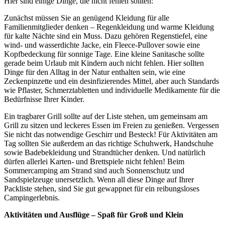
Hier sind einige Dinge, die nicht fehlen sollten:
Zunächst müssen Sie an genügend Kleidung für alle
Familienmitglieder denken – Regenkleidung und warme Kleidung
für kalte Nächte sind ein Muss. Dazu gehören Regenstiefel, eine
wind- und wasserdichte Jacke, ein Fleece-Pullover sowie eine
Kopfbedeckung für sonnige Tage. Eine kleine Sanitasche sollte
gerade beim Urlaub mit Kindern auch nicht fehlen. Hier sollten
Dinge für den Alltag in der Natur enthalten sein, wie eine
Zeckenpinzette und ein desinfizierendes Mittel, aber auch Standards
wie Pflaster, Schmerztabletten und individuelle Medikamente für die
Bedürfnisse Ihrer Kinder.
Ein tragbarer Grill sollte auf der Liste stehen, um gemeinsam am
Grill zu sitzen und leckeres Essen im Freien zu genießen. Vergessen
Sie nicht das notwendige Geschirr und Besteck! Für Aktivitäten am
Tag sollten Sie außerdem an das richtige Schuhwerk, Handschuhe
sowie Badebekleidung und Strandtücher denken. Und natürlich
dürfen allerlei Karten- und Brettspiele nicht fehlen! Beim
Sommercamping am Strand sind auch Sonnenschutz und
Sandspielzeuge unersetzlich. Wenn all diese Dinge auf Ihrer
Packliste stehen, sind Sie gut gewappnet für ein reibungsloses
Campingerlebnis.
Aktivitäten und Ausflüge – Spaß für Groß und Klein