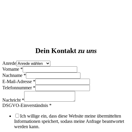
Dein Kontakt
zu uns
Anrede
Vorname
*
Nachname
*
Anrede
E-Mail-Adresse
*
Nachname
Telefonnummer
*
Nachricht
Nachricht
*
DSGVO-Einverständnis
*
Ich willige ein, dass diese Website meine übermittelten
Informationen speichert, sodass meine Anfrage beantwortet
werden kann.