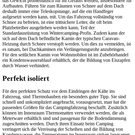
das Gewicht problematisch für ihr Gefährt werden, insbesondere für
Aufbauten. Führen Sie zum Räumen von Schnee auf dem Dach
deshalb immer eine Teleskopstange, auf die ein Handfeger
aufgesetzt werden kann, mit. Um das Fahrzeug vollständig von
Schnee zu befreien, ist eine trittsichere Leiter, die oft beim
Platzbetreiber ausgeliehen werden kann, Teil der
Standardausrüstung von Wintercamping-Profis. Zudem kann der
sich auf dem Dach befindliche Kamin der typischen Caravan-
Heizung durch Schnee verstopft werden. Um dies zu vermeiden, ist
es ratsam, bei Dachkaminen ein Verlängerungsrohr anzubringen.
Für den seitlichen Kamin von Wohnmobilen ist im Zubehörhandel
ein Kondenswasserablauf erhältlich, der die Bildung von Eiszapfen
durch Wasser verhindert.
Perfekt isoliert
Für den perfekten Schutz vor dem Eindringen der Kälte ins
Fahrzeug, sind Thermohauben ein besonders guter Tipp. Sie sind
schnell und unkompliziert angebracht, vorausgesetzt, man hat die
passenden Größen für das Campingfahrzeug beschafft. Zusätzlich
können im Innenraum Thermomatten verwendet werden, die als
Meterware erhältlich sind und passgenau für die Bodendämmung
zugeschnitten werden. Durch ihren Einsatz beim Camping
verringert sich die Vereisung der Scheiben und die Bildung von
Kondenswasser, die Temperaturen im Innenraum sinken langsamer