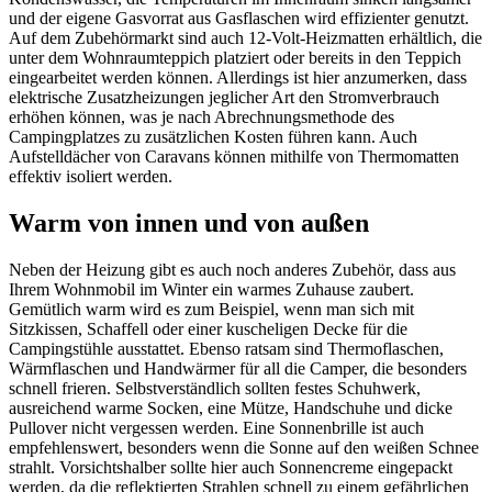
und der eigene Gasvorrat aus Gasflaschen wird effizienter genutzt.
Auf dem Zubehörmarkt sind auch 12-Volt-Heizmatten erhältlich, die
unter dem Wohnraumteppich platziert oder bereits in den Teppich
eingearbeitet werden können. Allerdings ist hier anzumerken, dass
elektrische Zusatzheizungen jeglicher Art den Stromverbrauch
erhöhen können, was je nach Abrechnungsmethode des
Campingplatzes zu zusätzlichen Kosten führen kann. Auch
Aufstelldächer von Caravans können mithilfe von Thermomatten
effektiv isoliert werden.
Warm von innen und von außen
Neben der Heizung gibt es auch noch anderes Zubehör, dass aus
Ihrem Wohnmobil im Winter ein warmes Zuhause zaubert.
Gemütlich warm wird es zum Beispiel, wenn man sich mit
Sitzkissen, Schaffell oder einer kuscheligen Decke für die
Campingstühle ausstattet. Ebenso ratsam sind Thermoflaschen,
Wärmflaschen und Handwärmer für all die Camper, die besonders
schnell frieren. Selbstverständlich sollten festes Schuhwerk,
ausreichend warme Socken, eine Mütze, Handschuhe und dicke
Pullover nicht vergessen werden. Eine Sonnenbrille ist auch
empfehlenswert, besonders wenn die Sonne auf den weißen Schnee
strahlt. Vorsichtshalber sollte hier auch Sonnencreme eingepackt
werden, da die reflektierten Strahlen schnell zu einem gefährlichen