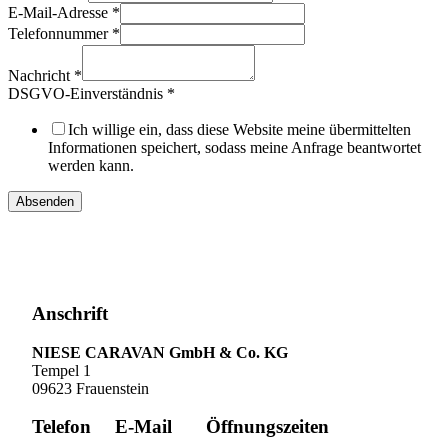
E-Mail-Adresse
*
Telefonnummer
*
Nachricht
*
DSGVO-
DSGVO-Einverständnis
*
Einverständnis
Layout
Ich willige ein, dass diese Website meine übermittelten
Layout
Informationen speichert, sodass meine Anfrage beantwortet
werden kann.
Absenden
Anschrift
NIESE CARAVAN GmbH & Co. KG
Tempel 1
09623 Frauenstein
Telefon
E-Mail
Öffnungszeiten