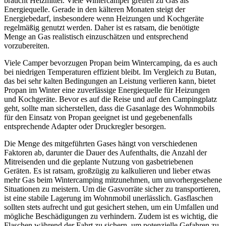
braucht Heizmittel. Viele Wintercamper greifen zu Gas als
Energiequelle. Gerade in den kälteren Monaten steigt der
Energiebedarf, insbesondere wenn Heizungen und Kochgeräte
regelmäßig genutzt werden. Daher ist es ratsam, die benötigte
Menge an Gas realistisch einzuschätzen und entsprechend
vorzubereiten.
Viele Camper bevorzugen Propan beim Wintercamping, da es auch
bei niedrigen Temperaturen effizient bleibt. Im Vergleich zu Butan,
das bei sehr kalten Bedingungen an Leistung verlieren kann, bietet
Propan im Winter eine zuverlässige Energiequelle für Heizungen
und Kochgeräte. Bevor es auf die Reise und auf den Campingplatz
geht, sollte man sicherstellen, dass die Gasanlage des Wohnmobils
für den Einsatz von Propan geeignet ist und gegebenenfalls
entsprechende Adapter oder Druckregler besorgen.
Die Menge des mitgeführten Gases hängt von verschiedenen
Faktoren ab, darunter die Dauer des Aufenthalts, die Anzahl der
Mitreisenden und die geplante Nutzung von gasbetriebenen
Geräten. Es ist ratsam, großzügig zu kalkulieren und lieber etwas
mehr Gas beim Wintercamping mitzunehmen, um unvorhergesehene
Situationen zu meistern. Um die Gasvorräte sicher zu transportieren,
ist eine stabile Lagerung im Wohnmobil unerlässlich. Gasflaschen
sollten stets aufrecht und gut gesichert stehen, um ein Umfallen und
mögliche Beschädigungen zu verhindern. Zudem ist es wichtig, die
Flaschen während der Fahrt zu sichern, um potenzielle Gefahren zu