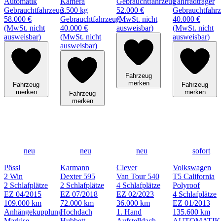
Automatik
Kamera
Gebrauchtfahrzeug
Fahrradträger
Gebrauchtfahrzeug
3.500 kg
52.000 €
Gebrauchtfahr
58.000 €
Gebrauchtfahrzeug
(MwSt. nicht
40.000 €
(MwSt. nicht
40.000 €
ausweisbar)
(MwSt. nicht
ausweisbar)
(MwSt. nicht
ausweisbar)
ausweisbar)
Fahrzeug
merken
Fahrzeug
Fahrzeug
merken
merken
Fahrzeug
merken
neu
neu
neu
sofort
Pössl
Karmann
Clever
Volkswagen
2 Win
Dexter 595
Van Tour 540
T5 California
2 Schlafplätze
2 Schlafplätze
4 Schlafplätze
Polyroof
EZ 04/2015
EZ 07/2018
EZ 02/2023
4 Schlafplätze
109.000 km
72.000 km
36.000 km
EZ 01/2013
Anhängekupplung
Hochdach
1. Hand
135.600 km
Markise
Hubbett
Aufstelldach
AUTOMATIK