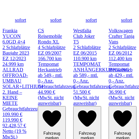
sofort
sofort
sofort
sofort
Frankia
CS
Westfalia
Volkswagen
YUCON
Reisemobile
Club Joker
Crafter Tanja
6.0GD 4×4
Rondo XL
T5
Vans
2 Schlafplätze
4 Schlafplätze
2 Schlafplätze
2 Schlafplätze
Baujahr 2023
EZ 09/2007
EZ 06/2015
EZ 06/2012
EZ 12/2023
166.700 km
110.900 km
112.400 km
24.999 km
Tempomat
TEMPOMAT
Tempomat
ALLRAD
Heckantrieb
ANHÄNGERKUPPLUNG
Heckantrieb
OFFROAD-
ab 549,- mtl.
ab 589,- mtl.
ab 429,- mtl.
UMBAU
0,- Anz.
0,- Anz.
0,- Anz.
SOLAR+LITHIUM
Gebrauchtfahrzeug
Gebrauchtfahrzeug
Gebrauchtfahr
2. Hand –
44.990 €
51.500 €
36.990 €
KEINE
(MwSt. nicht
(MwSt. nicht
(MwSt. nicht
MIETE
ausweisbar)
ausweisbar)
ausweisbar)
Gebrauchtfahrzeug
109.990 €
119.990 €
92.428,57 €
Netto (19 %
Fahrzeug
Fahrzeug
Fahrzeug
MwSt.)
merken
merken
merken