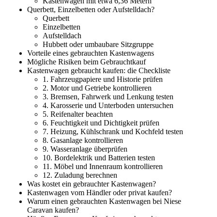
Kastenwagen mit etwa 6,36 Metern
Querbett, Einzelbetten oder Aufstelldach?
Querbett
Einzelbetten
Aufstelldach
Hubbett oder umbaubare Sitzgruppe
Vorteile eines gebrauchten Kastenwagens
Mögliche Risiken beim Gebrauchtkauf
Kastenwagen gebraucht kaufen: die Checkliste
1. Fahrzeugpapiere und Historie prüfen
2. Motor und Getriebe kontrollieren
3. Bremsen, Fahrwerk und Lenkung testen
4. Karosserie und Unterboden untersuchen
5. Reifenalter beachten
6. Feuchtigkeit und Dichtigkeit prüfen
7. Heizung, Kühlschrank und Kochfeld testen
8. Gasanlage kontrollieren
9. Wasseranlage überprüfen
10. Bordelektrik und Batterien testen
11. Möbel und Innenraum kontrollieren
12. Zuladung berechnen
Was kostet ein gebrauchter Kastenwagen?
Kastenwagen vom Händler oder privat kaufen?
Warum einen gebrauchten Kastenwagen bei Niese
Caravan kaufen?