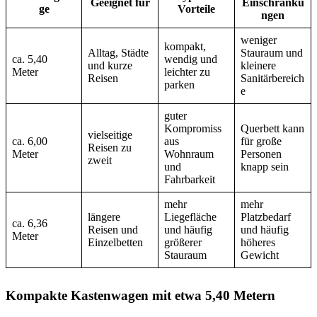
Geeignet für
Einschränku
ge
Vorteile
ngen
weniger
kompakt,
Alltag, Städte
Stauraum und
ca. 5,40
wendig und
und kurze
kleinere
Meter
leichter zu
Reisen
Sanitärbereich
parken
e
guter
Kompromiss
Querbett kann
vielseitige
ca. 6,00
aus
für große
Reisen zu
Meter
Wohnraum
Personen
zweit
und
knapp sein
Fahrbarkeit
mehr
mehr
längere
Liegefläche
Platzbedarf
ca. 6,36
Reisen und
und häufig
und häufig
Meter
Einzelbetten
größerer
höheres
Stauraum
Gewicht
Kompakte Kastenwagen mit etwa 5,40 Metern