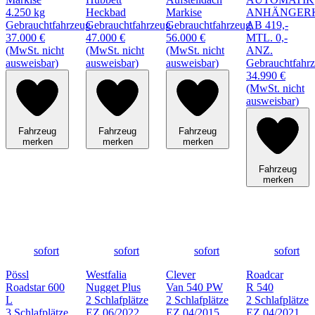
4.250 kg
Heckbad
Markise
ANHÄNGER
Gebrauchtfahrzeug
Gebrauchtfahrzeug
Gebrauchtfahrzeug
AB 419,-
37.000 €
47.000 €
56.000 €
MTL. 0,-
(MwSt. nicht
(MwSt. nicht
(MwSt. nicht
ANZ.
ausweisbar)
ausweisbar)
ausweisbar)
Gebrauchtfahr
34.990 €
(MwSt. nicht
ausweisbar)
Fahrzeug
Fahrzeug
Fahrzeug
merken
merken
merken
Fahrzeug
merken
sofort
sofort
sofort
sofort
Pössl
Westfalia
Clever
Roadcar
Roadstar 600
Nugget Plus
Van 540 PW
R 540
L
2 Schlafplätze
2 Schlafplätze
2 Schlafplätze
3 Schlafplätze
EZ 06/2022
EZ 04/2015
EZ 04/2021