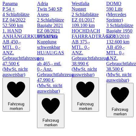
Panama
Adria
Westfalia
DOMO
P 54 +
Twin 540 SP
Nugget
590 Life
4 Schlafplätze
Axess
2 Schlafplätze
(Mercedes
EZ 04/2022
2 Schlafplätze
EZ 01/2017
Sprinter)
52.500 km
Baujahr 2021
109.100 km
3 Schlafplätze
1. HAND
EZ 08/2021
HOCHDACH
Baujahr 1950
ANHÄNGERKUPPLUNG
88.500 km
FAHRRADTRÄGER
EZ 03/2010
AB 450,-
Kupplung
AB 375,-
132.600 km
MTL. 0,-
schwenkbar
MTL. 0,-
AB 459,-
ANZ.
HU/AU/GAS
ANZ.
MTL. 0,-
Gebrauchtfahrzeug
neu
Gebrauchtfahrzeug
ANZ.
47.500 €
ab 465,- mtl.
38.990 €
Gebrauchtfahr
(MwSt. nicht
0,- Anz.
(MwSt. nicht
38.500 €
ausweisbar)
Gebrauchtfahrzeug
ausweisbar)
(MwSt. nicht
47.990 €
ausweisbar)
(MwSt. nicht
ausweisbar)
Fahrzeug
Fahrzeug
merken
merken
Fahrzeug
merken
Fahrzeug
merken