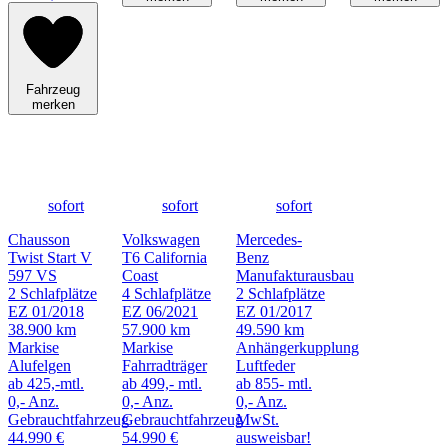
Fahrzeug
merken
sofort
sofort
sofort
Chausson
Volkswagen
Mercedes-
Twist Start V
T6 California
Benz
597 VS
Coast
Manufakturausbau
2 Schlafplätze
4 Schlafplätze
2 Schlafplätze
EZ 01/2018
EZ 06/2021
EZ 01/2017
38.900 km
57.900 km
49.590 km
Markise
Markise
Anhängerkupplung
Alufelgen
Fahrradträger
Luftfeder
ab 425,-mtl.
ab 499,- mtl.
ab 855- mtl.
0,- Anz.
0,- Anz.
0,- Anz.
Gebrauchtfahrzeug
Gebrauchtfahrzeug
MwSt.
44.990 €
54.990 €
ausweisbar!