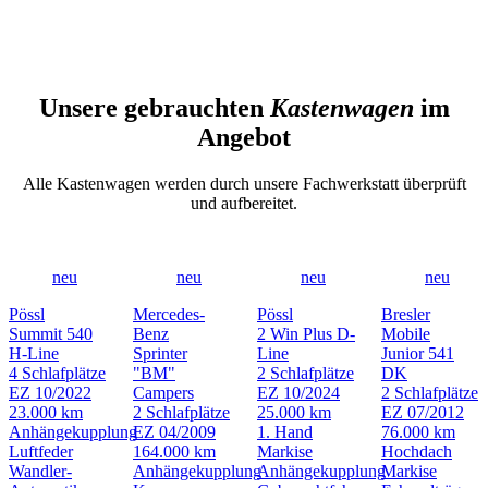
Unsere gebrauchten
Kastenwagen
im
Angebot
Alle Kastenwagen werden durch unsere Fachwerkstatt überprüft
und aufbereitet.
neu
neu
neu
neu
Pössl
Mercedes-
Pössl
Bresler
Summit 540
Benz
2 Win Plus D-
Mobile
H-Line
Sprinter
Line
Junior 541
4 Schlafplätze
"BM"
2 Schlafplätze
DK
EZ 10/2022
Campers
EZ 10/2024
2 Schlafplätze
23.000 km
2 Schlafplätze
25.000 km
EZ 07/2012
Anhängekupplung
EZ 04/2009
1. Hand
76.000 km
Luftfeder
164.000 km
Markise
Hochdach
Wandler-
Anhängekupplung
Anhängekupplung
Markise