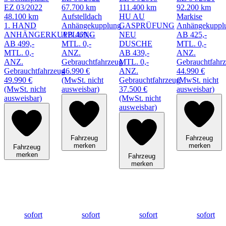
EZ 03/2022
67.700 km
111.400 km
92.200 km
48.100 km
Aufstelldach
HU AU
Markise
1. HAND
Anhängekupplung
GASPRÜFUNG
Anhängekuppl
ANHÄNGERKUPPLUNG
AB 469,-
NEU
AB 425,-
AB 499,-
MTL. 0,-
DUSCHE
MTL. 0,-
MTL. 0,-
ANZ.
AB 439,-
ANZ.
ANZ.
Gebrauchtfahrzeug
MTL. 0,-
Gebrauchtfahr
Gebrauchtfahrzeug
46.990 €
ANZ.
44.990 €
49.990 €
(MwSt. nicht
Gebrauchtfahrzeug
(MwSt. nicht
(MwSt. nicht
ausweisbar)
37.500 €
ausweisbar)
ausweisbar)
(MwSt. nicht
ausweisbar)
Fahrzeug
Fahrzeug
merken
merken
Fahrzeug
merken
Fahrzeug
merken
sofort
sofort
sofort
sofort