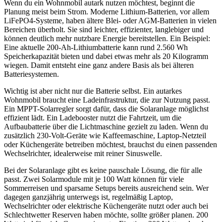
Wenn du ein Wohnmobil autark nutzen möchtest, beginnt die
Planung meist beim Strom. Moderne Lithium-Batterien, vor allem
LiFePO4-Systeme, haben ältere Blei- oder AGM-Batterien in vielen
Bereichen überholt. Sie sind leichter, effizienter, langlebiger und
können deutlich mehr nutzbare Energie bereitstellen. Ein Beispiel:
Eine aktuelle 200-Ah-Lithiumbatterie kann rund 2.560 Wh
Speicherkapazität bieten und dabei etwas mehr als 20 Kilogramm
wiegen. Damit entsteht eine ganz andere Basis als bei älteren
Batteriesystemen.
Wichtig ist aber nicht nur die Batterie selbst. Ein autarkes
Wohnmobil braucht eine Ladeinfrastruktur, die zur Nutzung passt.
Ein MPPT-Solarregler sorgt dafür, dass die Solaranlage möglichst
effizient lädt. Ein Ladebooster nutzt die Fahrtzeit, um die
Aufbaubatterie über die Lichtmaschine gezielt zu laden. Wenn du
zusätzlich 230-Volt-Geräte wie Kaffeemaschine, Laptop-Netzteil
oder Küchengeräte betreiben möchtest, brauchst du einen passenden
Wechselrichter, idealerweise mit reiner Sinuswelle.
Bei der Solaranlage gibt es keine pauschale Lösung, die für alle
passt. Zwei Solarmodule mit je 100 Watt können für viele
Sommerreisen und sparsame Setups bereits ausreichend sein. Wer
dagegen ganzjährig unterwegs ist, regelmäßig Laptop,
Wechselrichter oder elektrische Küchengeräte nutzt oder auch bei
Schlechtwetter Reserven haben möchte, sollte größer planen. 200