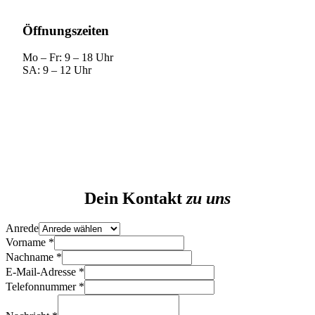
Öffnungszeiten
Mo – Fr: 9 – 18 Uhr
SA: 9 – 12 Uhr
Dein Kontakt
zu uns
Anrede
Anrede
Nachname
Vorname
*
Layout
Nachname
*
E-Mail-Adresse
*
Telefonnummer
*