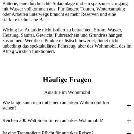
Batterie, eine durchdachte Solaranlage und ein sparsamer Umgang
mit Wasser vollkommen aus. Für längere Touren, Wintercamping
oder Arbeiten unterwegs braucht es mehr Reserven und eine
stärkere technische Basis.
Wichtig ist, Autarkie nicht isoliert zu betrachten. Strom, Wasser,
Heizung, Sanitär, Gewicht, Führerschein und Grundriss hängen
zusammen. Wer diese Punkte realistisch bewertet, findet nicht
unbedingt das spektakulärste Fahrzeug, aber das Wohnmobil, das im
Alltag wirklich funktioniert.
Häufige Fragen
Autarkie im Wohnmobil
Wie lange kann man mit einem autarken Wohnmobil frei
stehen?
Das hängt vor allem von Stromverbrauch, Batteriekapazität,
Reichen 200 Watt Solar für ein autarkes Wohnmobil?
Solaranlage, Wetter, Wasserreserve und Sanitärsystem ab. Ein
Für sparsame Sommerreisen können 200 Watt Solar ausreichend
Ist eine Trenntoilette Pflicht für autarkes Reisen?