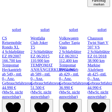
Fahrzeug
merken
sofort
sofort
sofort
sofort
CS
Westfalia
Volkswagen
Chausson
Reisemobile
Club Joker
Crafter Tanja
Twist Start V
Rondo XL
T5
Vans
597 VS
4 Schlafplätze
2 Schlafplätze
2 Schlafplätze
2 Schlafplätze
EZ 09/2007
EZ 06/2015
EZ 06/2012
EZ 01/2018
166.700 km
110.900 km
112.400 km
38.900 km
Tempomat
TEMPOMAT
Tempomat
Markise
Heckantrieb
ANHÄNGERKUPPLUNG
Heckantrieb
Alufelgen
ab 549,- mtl.
ab 589,- mtl.
ab 429,- mtl.
ab 425,-mtl.
0,- Anz.
0,- Anz.
0,- Anz.
0,- Anz.
Gebrauchtfahrzeug
Gebrauchtfahrzeug
Gebrauchtfahrzeug
Gebrauchtfahr
44.990 €
51.500 €
36.990 €
44.990 €
(MwSt. nicht
(MwSt. nicht
(MwSt. nicht
(MwSt. nicht
ausweisbar)
ausweisbar)
ausweisbar)
ausweisbar)