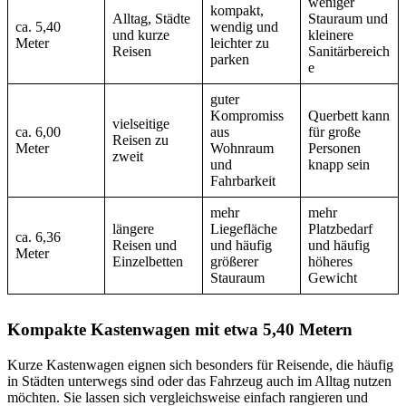
weniger
kompakt,
Alltag, Städte
Stauraum und
ca. 5,40
wendig und
und kurze
kleinere
Meter
leichter zu
Reisen
Sanitärbereich
parken
e
guter
Kompromiss
Querbett kann
vielseitige
ca. 6,00
aus
für große
Reisen zu
Meter
Wohnraum
Personen
zweit
und
knapp sein
Fahrbarkeit
mehr
mehr
längere
Liegefläche
Platzbedarf
ca. 6,36
Reisen und
und häufig
und häufig
Meter
Einzelbetten
größerer
höheres
Stauraum
Gewicht
Kompakte Kastenwagen mit etwa 5,40 Metern
Kurze Kastenwagen eignen sich besonders für Reisende, die häufig
in Städten unterwegs sind oder das Fahrzeug auch im Alltag nutzen
möchten. Sie lassen sich vergleichsweise einfach rangieren und