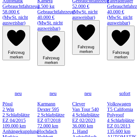
Automatik
Kamera
Gebrauchtfahrzeug
Fahrradträger
Gebrauchtfahrzeug
3.500 kg
52.000 €
Gebrauchtfahr
58.000 €
Gebrauchtfahrzeug
(MwSt. nicht
40.000 €
(MwSt. nicht
40.000 €
ausweisbar)
(MwSt. nicht
ausweisbar)
(MwSt. nicht
ausweisbar)
ausweisbar)
Fahrzeug
merken
Fahrzeug
Fahrzeug
merken
merken
Fahrzeug
merken
neu
neu
neu
sofort
Pössl
Karmann
Clever
Volkswagen
2 Win
Dexter 595
Van Tour 540
T5 California
2 Schlafplätze
2 Schlafplätze
4 Schlafplätze
Polyroof
EZ 04/2015
EZ 07/2018
EZ 02/2023
4 Schlafplätze
109.000 km
72.000 km
36.000 km
EZ 01/2013
Anhängekupplung
Hochdach
1. Hand
135.600 km
Markise
Hubbett
Aufstelldach
AUTOMATIK