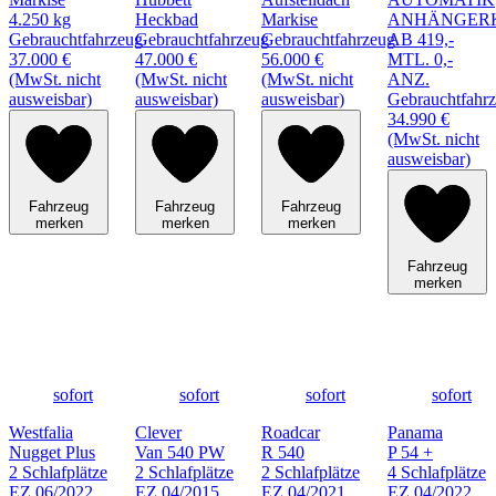
4.250 kg
Heckbad
Markise
ANHÄNGER
Gebrauchtfahrzeug
Gebrauchtfahrzeug
Gebrauchtfahrzeug
AB 419,-
37.000 €
47.000 €
56.000 €
MTL. 0,-
(MwSt. nicht
(MwSt. nicht
(MwSt. nicht
ANZ.
ausweisbar)
ausweisbar)
ausweisbar)
Gebrauchtfahr
34.990 €
(MwSt. nicht
ausweisbar)
Fahrzeug
Fahrzeug
Fahrzeug
merken
merken
merken
Fahrzeug
merken
sofort
sofort
sofort
sofort
Westfalia
Clever
Roadcar
Panama
Nugget Plus
Van 540 PW
R 540
P 54 +
2 Schlafplätze
2 Schlafplätze
2 Schlafplätze
4 Schlafplätze
EZ 06/2022
EZ 04/2015
EZ 04/2021
EZ 04/2022