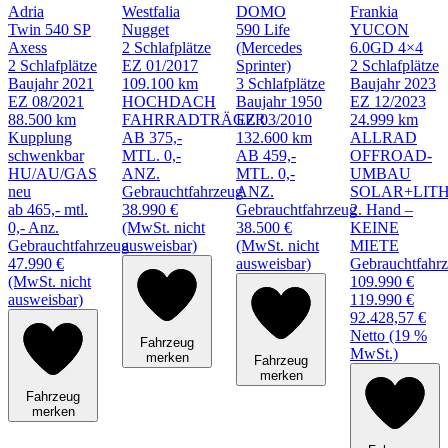
Adria
Westfalia
DOMO
Frankia
Twin 540 SP
Nugget
590 Life
YUCON
Axess
2 Schlafplätze
(Mercedes
6.0GD 4×4
2 Schlafplätze
EZ 01/2017
Sprinter)
2 Schlafplätze
Baujahr 2021
109.100 km
3 Schlafplätze
Baujahr 2023
EZ 08/2021
HOCHDACH
Baujahr 1950
EZ 12/2023
88.500 km
FAHRRADTRÄGER
EZ 03/2010
24.999 km
Kupplung
AB 375,-
132.600 km
ALLRAD
schwenkbar
MTL. 0,-
AB 459,-
OFFROAD-
HU/AU/GAS
ANZ.
MTL. 0,-
UMBAU
neu
Gebrauchtfahrzeug
ANZ.
SOLAR+LIT
ab 465,- mtl.
38.990 €
Gebrauchtfahrzeug
2. Hand –
0,- Anz.
(MwSt. nicht
38.500 €
KEINE
Gebrauchtfahrzeug
ausweisbar)
(MwSt. nicht
MIETE
47.990 €
ausweisbar)
Gebrauchtfahr
(MwSt. nicht
109.990 €
ausweisbar)
119.990 €
92.428,57 €
Netto (19 %
Fahrzeug
MwSt.)
merken
Fahrzeug
merken
Fahrzeug
merken