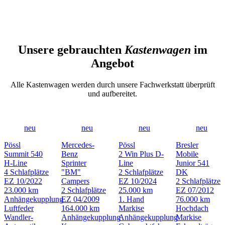
Unsere gebrauchten
Kastenwagen
im
Angebot
Alle Kastenwagen werden durch unsere Fachwerkstatt überprüft
und aufbereitet.
neu
neu
neu
neu
Pössl
Mercedes-
Pössl
Bresler
Summit 540
Benz
2 Win Plus D-
Mobile
H-Line
Sprinter
Line
Junior 541
4 Schlafplätze
"BM"
2 Schlafplätze
DK
EZ 10/2022
Campers
EZ 10/2024
2 Schlafplätze
23.000 km
2 Schlafplätze
25.000 km
EZ 07/2012
Anhängekupplung
EZ 04/2009
1. Hand
76.000 km
Luftfeder
164.000 km
Markise
Hochdach
Wandler-
Anhängekupplung
Anhängekupplung
Markise