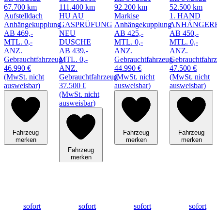
67.700 km
111.400 km
92.200 km
52.500 km
Aufstelldach
HU AU
Markise
1. HAND
Anhängekupplung
GASPRÜFUNG
Anhängekupplung
ANHÄNGER
AB 469,-
NEU
AB 425,-
AB 450,-
MTL. 0,-
DUSCHE
MTL. 0,-
MTL. 0,-
ANZ.
AB 439,-
ANZ.
ANZ.
Gebrauchtfahrzeug
MTL. 0,-
Gebrauchtfahrzeug
Gebrauchtfahr
46.990 €
ANZ.
44.990 €
47.500 €
(MwSt. nicht
Gebrauchtfahrzeug
(MwSt. nicht
(MwSt. nicht
ausweisbar)
37.500 €
ausweisbar)
ausweisbar)
(MwSt. nicht
ausweisbar)
Fahrzeug
Fahrzeug
Fahrzeug
merken
merken
merken
Fahrzeug
merken
sofort
sofort
sofort
sofort