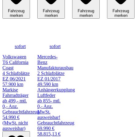
Fahrzeug
Fahrzeug
Fahrzeug
Fahrzeug
merken
merken
merken
merken
sofort
sofort
Volkswagen
Mercedes-
T6 California
Benz
Coast
Manufakturausbau
4 Schlafplätze
2 Schlafplätze
EZ 06/2021
EZ 01/2017
57.900 km
49.590 km
Markise
Anhängerkupplung
Fahrradträger
Luftfeder
ab 499,- mtl.
ab 855- mtl.
0,- Anz.
0,- Anz.
Gebrauchtfahrzeug
MwSt.
54.990 €
ausweisbar!
(MwSt. nicht
Gebrauchtfahrzeug
ausweisbar)
69.990 €
58.815,13 €