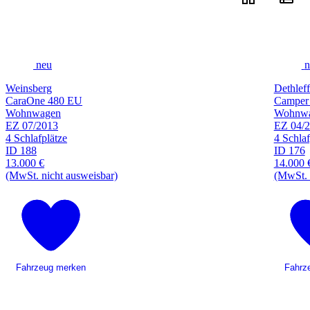
neu
n
Weinsberg
Dethleff
CaraOne 480 EU
Camper
Wohnwagen
Wohnw
EZ 07/2013
EZ 04/
4 Schlafplätze
4 Schlaf
ID 188
ID 176
13.000 €
14.000 
(MwSt. nicht ausweisbar)
(MwSt. 
Fahrzeug merken
Fahrz