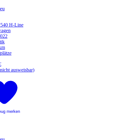
eu
540 H-Line
wagen
2022
ik
 km
plätze
€
nicht ausweisbar)
eug merken
eu