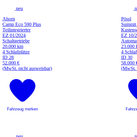
neu
n
Ahorn
Pössl
Camp Eco 590 Plus
Summit 
Teilintegrierter
Kasten
EZ 01/2024
EZ 10/
Schaltgetriebe
Automat
20.000 km
23.000
4 Schlafplätze
4 Schlaf
ID 28
ID 30
52.000 €
58.000 
(MwSt. nicht ausweisbar)
(MwSt. 
Fahrzeug merken
Fahrz
neu
n