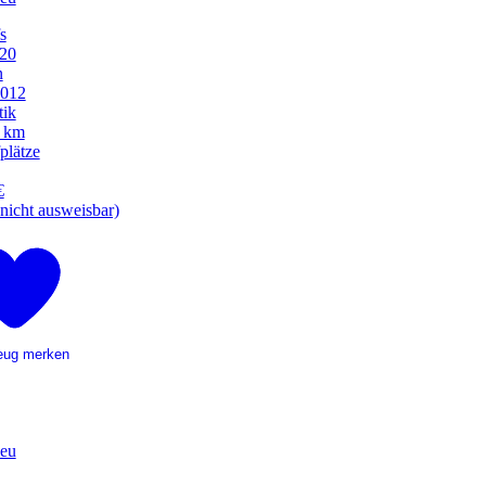
s
20
n
2012
ik
0 km
plätze
€
nicht ausweisbar)
eug merken
eu