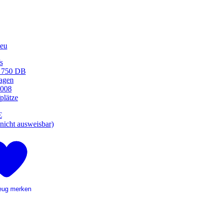
eu
s
 750 DB
agen
2008
plätze
€
nicht ausweisbar)
eug merken