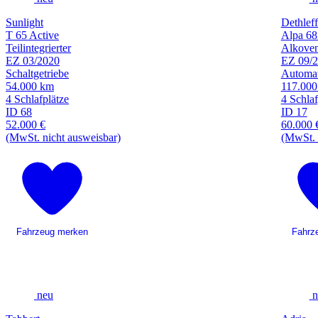
Sunlight
Dethleff
T 65 Active
Alpa 68
Teilintegrierter
Alkove
EZ 03/2020
EZ 09/
Schaltgetriebe
Automat
54.000 km
117.00
4 Schlafplätze
4 Schlaf
ID 68
ID 17
52.000 €
60.000 
(MwSt. nicht ausweisbar)
(MwSt. 
Fahrzeug merken
Fahrz
neu
n