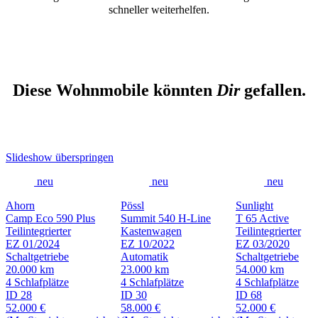
schneller weiterhelfen.
Diese Wohnmobile könnten
Dir
gefallen.
Slideshow überspringen
neu
neu
neu
Ahorn
Pössl
Sunlight
Camp Eco 590 Plus
Summit 540 H-Line
T 65 Active
Teilintegrierter
Kastenwagen
Teilintegrierter
EZ 01/2024
EZ 10/2022
EZ 03/2020
Schaltgetriebe
Automatik
Schaltgetriebe
20.000 km
23.000 km
54.000 km
4 Schlafplätze
4 Schlafplätze
4 Schlafplätze
ID 28
ID 30
ID 68
52.000 €
58.000 €
52.000 €