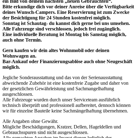
ein Bild von deinem nächsten „neuen Gebrauchten“.
Bitte erkundige dich vor deiner Anreise über die Verfügbarkeit
deines Wunsch-Campers. Eine Reservierung ist zum Zwecke
der Besichtigung für 24 Stunden kostenfrei möglich.
Sonntag ist Schautag- du kannst dich gerne bei uns umsehen.
Alle Fahrzeuge sind verschlossen, jedoch frei zugänglich.
Eine individuelle Beratung ist Montag bis Samstag möglich,
auch ohne Termin.
Gern kaufen wir dein altes Wohnmobil oder deinen
Wohnwagen an.
Bar-Ankauf oder Finanzierungsablöse auch ohne Neugeschäft
möglich.
Jegliche Sonderausstattung und das von der Serienausstattung
abweichende Zubehör ist eine kostenfreie Zugabe und daher von
der gesetzlichen Gewährleistung und Sachmangelhaftung
ausgeschlossen.
Alle Fahrzeuge wurden durch unser Serviceteam ausführlich
technisch überprüft und professionell aufbereitet, dennoch können
wir für einzelne Bauteile keine Sachmängelhaftung übernehmen.
Alle Angaben ohne Gewähr.
Mögliche Beschädigungen, Kratzer, Dellen, Hageldellen und
Gebrauchsspuren sind nicht ausgeschlossen.
Alle gemachten Angaben im Inserat dienen lediglich der